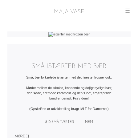
☰
MAJA VASE
SMÅ ISTÆRTER MED BÆR
Små, bærforkælede istærter med det fineste, frosne look.
Mødet mellem de iskolde, knasende og dejligt syrlige bær,
den søde, cremede karamelis og den 'lune', smørsprøde
bund er genialt. Prøv dem!
(Opskriften er udviklet til og bragt i ALT for Damerne.)
8-10 SMÅ TÆRTER
NEM
MØRDEJ