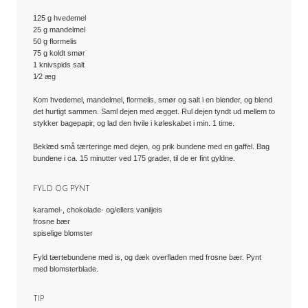
125 g hvedemel
25 g mandelmel
50 g flormelis
75 g koldt smør
1 knivspids salt
1⁄2 æg
Kom hvedemel, mandelmel, flormelis, smør og salt i en blender, og blend
det hurtigt sammen. Saml dejen med ægget. Rul dejen tyndt ud mellem to
stykker bagepapir, og lad den hvile i køleskabet i min. 1 time.
Beklæd små tærteringe med dejen, og prik bundene med en gaffel. Bag
FYLD OG PYNT
karamel-, chokolade- og/ellers vaniljeis
frosne bær
spiselige blomster
Fyld tærtebundene med is, og dæk overfladen med frosne bær. Pynt
med blomsterblade.
TIP