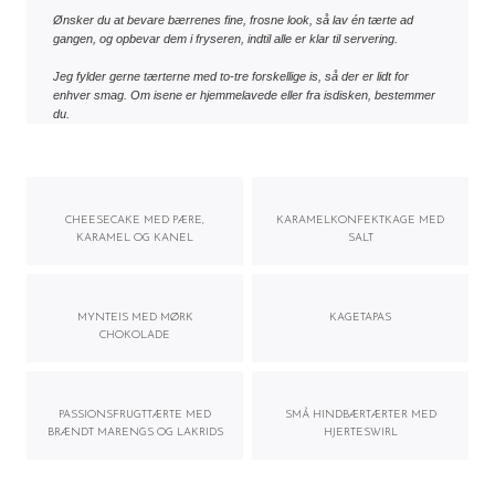
Ønsker du at bevare bærrenes fine, frosne look, så lav én tærte ad 
gangen, og opbevar dem i fryseren, indtil alle er klar til servering. 
Jeg fylder gerne tærterne med to-tre forskellige is, så der er lidt for 
enhver smag. Om isene er hjemmelavede eller fra isdisken, bestemmer 
du.
CHEESECAKE MED PÆRE,
KARAMELKONFEKTKAGE MED
KARAMEL OG KANEL
SALT
MYNTEIS MED MØRK
KAGETAPAS
CHOKOLADE
PASSIONSFRUGTTÆRTE MED
SMÅ HINDBÆRTÆRTER MED
BRÆNDT MARENGS OG LAKRIDS
HJERTESWIRL