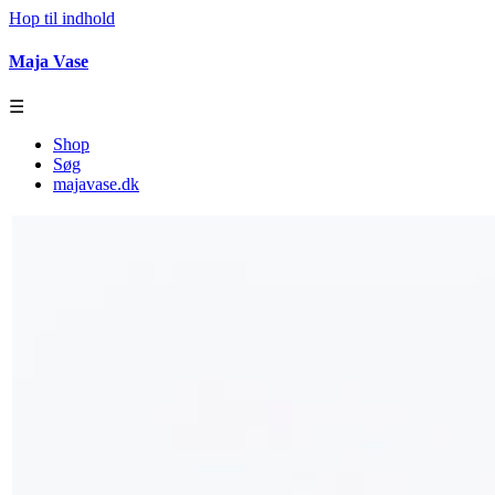
Hop til indhold
Maja Vase
☰
Shop
Søg
majavase.dk