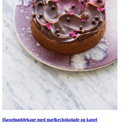
Hasselnøddekage med mælkechokolade og kanel