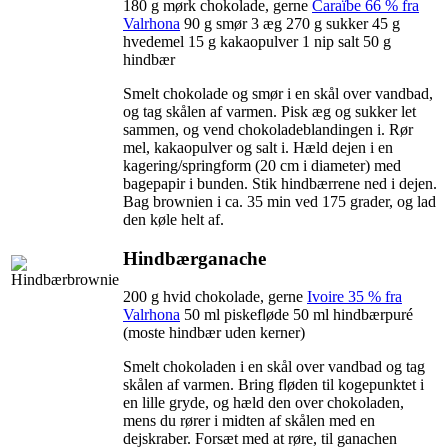
180 g mørk chokolade, gerne
Caraïbe 66 % fra
Valrhona
90 g smør 3 æg 270 g sukker 45 g
hvedemel 15 g kakaopulver 1 nip salt 50 g
hindbær
Smelt chokolade og smør i en skål over vandbad,
og tag skålen af varmen. Pisk æg og sukker let
sammen, og vend chokoladeblandingen i. Rør
mel, kakaopulver og salt i. Hæld dejen i en
kagering/springform (20 cm i diameter) med
bagepapir i bunden. Stik hindbærrene ned i dejen.
Bag brownien i ca. 35 min ved 175 grader, og lad
den køle helt af.
Hindbærganache
200 g hvid chokolade, gerne
Ivoire 35 % fra
Valrhona
50 ml piskefløde 50 ml hindbærpuré
(moste hindbær uden kerner)
Smelt chokoladen i en skål over vandbad og tag
skålen af varmen. Bring fløden til kogepunktet i
en lille gryde, og hæld den over chokoladen,
mens du rører i midten af skålen med en
dejskraber. Forsæt med at røre, til ganachen