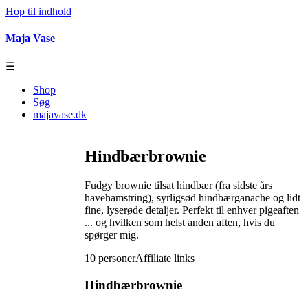
Hop til indhold
Maja Vase
☰
Shop
Søg
majavase.dk
Hindbærbrownie
Fudgy brownie tilsat hindbær (fra sidste års
havehamstring), syrligsød hindbærganache og lidt
fine, lyserøde detaljer. Perfekt til enhver pigeaften
... og hvilken som helst anden aften, hvis du
spørger mig.
10 personer
Affiliate links
Hindbærbrownie