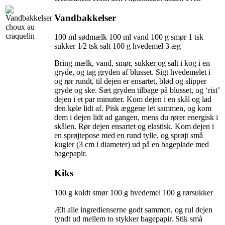
Vandbakkelser
100 ml sødmælk 100 ml vand 100 g smør 1 tsk
sukker 1⁄2 tsk salt 100 g hvedemel 3 æg
Bring mælk, vand, smør, sukker og salt i kog i en
gryde, og tag gryden af blusset. Sigt hvedemelet i
og rør rundt, til dejen er ensartet, blød og slipper
gryde og ske. Sæt gryden tilbage på blusset, og ‘rist’
dejen i et par minutter. Kom dejen i en skål og lad
den køle lidt af. Pisk æggene let sammen, og kom
dem i dejen lidt ad gangen, mens du rører energisk i
skålen. Rør dejen ensartet og elastisk. Kom dejen i
en sprøjtepose med en rund tylle, og sprøjt små
kugler (3 cm i diameter) ud på en bageplade med
bagepapir.
Kiks
100 g koldt smør 100 g hvedemel 100 g rørsukker
Ælt alle ingredienserne godt sammen, og rul dejen
tyndt ud mellem to stykker bagepapir. Stik små