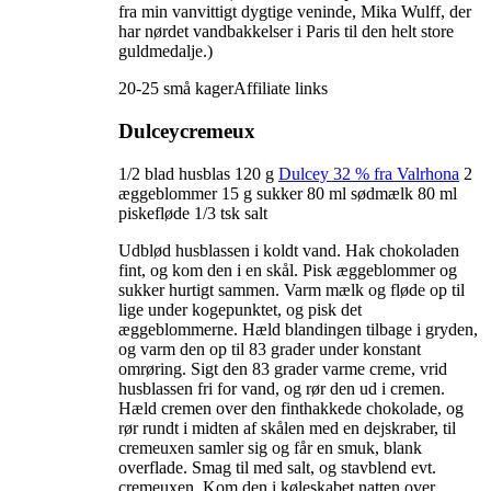
fra min vanvittigt dygtige veninde, Mika Wulff, der
har nørdet vandbakkelser i Paris til den helt store
guldmedalje.)
20-25 små kager
Affiliate links
Dulceycremeux
1/2 blad husblas 120 g
Dulcey 32 % fra Valrhona
2
æggeblommer 15 g sukker 80 ml sødmælk 80 ml
piskefløde 1/3 tsk salt
Udblød husblassen i koldt vand. Hak chokoladen
fint, og kom den i en skål. Pisk æggeblommer og
sukker hurtigt sammen. Varm mælk og fløde op til
lige under kogepunktet, og pisk det
æggeblommerne. Hæld blandingen tilbage i gryden,
og varm den op til 83 grader under konstant
omrøring. Sigt den 83 grader varme creme, vrid
husblassen fri for vand, og rør den ud i cremen.
Hæld cremen over den finthakkede chokolade, og
rør rundt i midten af skålen med en dejskraber, til
cremeuxen samler sig og får en smuk, blank
overflade. Smag til med salt, og stavblend evt.
cremeuxen. Kom den i køleskabet natten over.