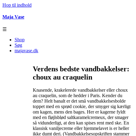
Hop til indhold
Maja Vase
☰
Shop
Søg
majavase.dk
Verdens bedste vandbakkelser:
choux au craquelin
Knasende, krakelerede vandbakkelser eller choux
au craquelin, som de hedder i Paris. Kender du
dem? Helt banalt er det små vandbakkelsesbolde
toppet med en sprød cookie, der smyger sig kærligt
om kagen, mens den bages. Her er kagerne fyldt
med en fløjlsblød saltkaramelcremeux, der smager
så vidunderligt, at den kan spises rent med ske. En
klassisk vaniljecreme eller hjemmelavet is er heller
ikke dumt deri. (Vandbakkelsesopskriften stammer