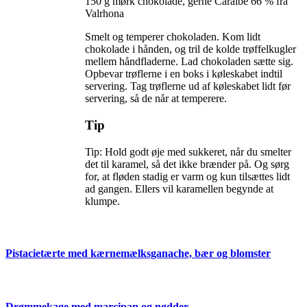
150 g mørk chokolade, gerne Caraïbe 66 % fra
Valrhona
Smelt og temperer chokoladen. Kom lidt
chokolade i hånden, og tril de kolde trøffelkugler
mellem håndfladerne. Lad chokoladen sætte sig.
Opbevar trøflerne i en boks i køleskabet indtil
servering. Tag trøflerne ud af køleskabet lidt før
servering, så de når at temperere.
Tip
Tip: Hold godt øje med sukkeret, når du smelter 
det til karamel, så det ikke brænder på. Og sørg 
for, at fløden stadig er varm og kun tilsættes lidt 
ad gangen. Ellers vil karamellen begynde at 
Pistacietærte med kærnemælksganache, bær og blomster
Drømmekage med marcipan og nødder