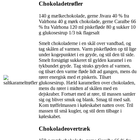
Chokoladetrøfler
140 g mælkechokolade, gerne Jivara 40 % fra
Valrhona 40 g mørk chokolade, gerne Caraïbe 66
% fra Valrhona 120 ml piskefløde 80 g sukker 10
g glukosesirup 1/3 tsk flagesalt
Smelt chokoladerne i en skål over vandbad, og
tag skålen af varmen. Varm piskefløden op til lige
under kogepunktet i en gryde, og stil den til side.
Smelt forsigtigt sukkeret til gylden karamel i en
tykbundet gryde. Tag straks gryden af varmen,
og tilsæt den varme fløde lidt ad gangen, mens du
rører energisk med et piskeris. Tilsæt
glukosesirup. Hæld karamellen over chokoladen,
mens du rører i midten af skålen med en
dejskraber. Fortsæt med at røre, til massen samler
sig og bliver smuk og blank. Smag til med salt.
Kom trøffelmassen i køleskabet natten over. Tril
massen til små kugler, og stil dem tilbage i
køleskabet.
Chokoladeovertræk