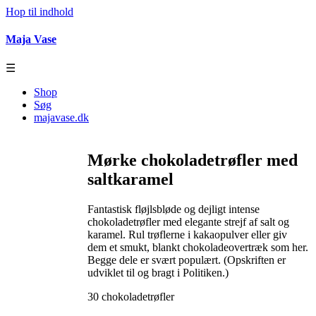
Hop til indhold
Maja Vase
☰
Shop
Søg
majavase.dk
Mørke chokoladetrøfler med
saltkaramel
Fantastisk fløjlsbløde og dejligt intense
chokoladetrøfler med elegante strejf af salt og
karamel. Rul trøflerne i kakaopulver eller giv
dem et smukt, blankt chokoladeovertræk som her.
Begge dele er svært populært. (Opskriften er
udviklet til og bragt i Politiken.)
30 chokoladetrøfler