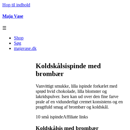
Hop til indhold
Maja Vase
☰
Shop
Søg
majavase.dk
Koldskålsispinde med
brombær
Vanvittigt smukke, lilla ispinde forkælet med
sprød hvid chokolade, lilla blomster og
lakridspulver. Isen kan ud over den fine farve
prale af en vidunderligt cremet konsistens og en
pragtfuld smag af brombær og koldskål.
10 små ispinde
Affiliate links
Koldskålsis med brombær