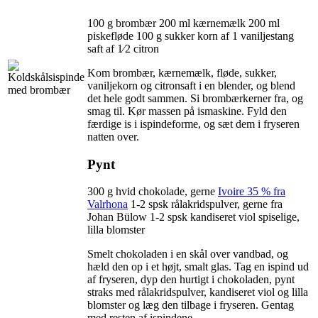
100 g brombær 200 ml kærnemælk 200 ml
piskefløde 100 g sukker korn af 1 vaniljestang
saft af 1⁄2 citron
Kom brombær, kærnemælk, fløde, sukker,
vaniljekorn og citronsaft i en blender, og blend
det hele godt sammen. Si brombærkerner fra, og
smag til. Kør massen på ismaskine. Fyld den
færdige is i ispindeforme, og sæt dem i fryseren
natten over.
Pynt
300 g hvid chokolade, gerne
Ivoire 35 % fra
Valrhona
1-2 spsk rålakridspulver, gerne fra
Johan Bülow 1-2 spsk kandiseret viol spiselige,
lilla blomster
Smelt chokoladen i en skål over vandbad, og
hæld den op i et højt, smalt glas. Tag en ispind ud
af fryseren, dyp den hurtigt i chokoladen, pynt
straks med rålakridspulver, kandiseret viol og lilla
blomster og læg den tilbage i fryseren. Gentag
med resten af ispindene.