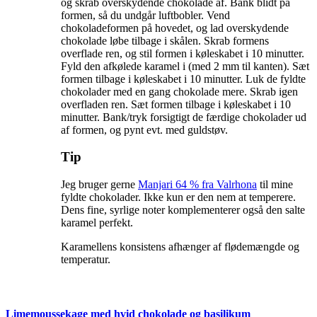
og skrab overskydende chokolade af. Bank blidt på
formen, så du undgår luftbobler. Vend
chokoladeformen på hovedet, og lad overskydende
chokolade løbe tilbage i skålen. Skrab formens
overflade ren, og stil formen i køleskabet i 10 minutter.
Fyld den afkølede karamel i (med 2 mm til kanten). Sæt
formen tilbage i køleskabet i 10 minutter. Luk de fyldte
chokolader med en gang chokolade mere. Skrab igen
overfladen ren. Sæt formen tilbage i køleskabet i 10
minutter. Bank/tryk forsigtigt de færdige chokolader ud
af formen, og pynt evt. med guldstøv.
Tip
Jeg bruger gerne 
Manjari 64 % fra Valrhona
 til mine 
fyldte chokolader. Ikke kun er den nem at temperere. 
Dens fine, syrlige noter komplementerer også den salte 
karamel perfekt. 
Karamellens konsistens afhænger af flødemængde og 
Limemoussekage med hvid chokolade og basilikum