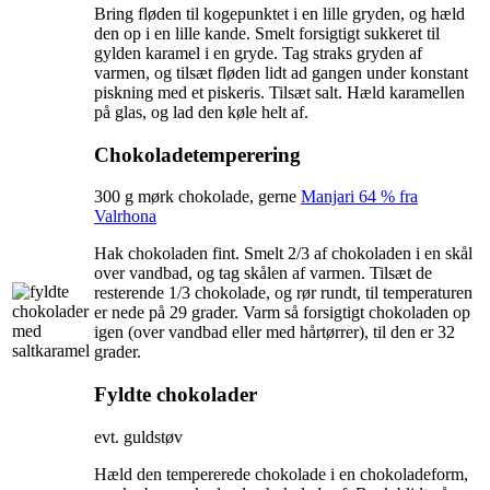
Bring fløden til kogepunktet i en lille gryden, og hæld
den op i en lille kande. Smelt forsigtigt sukkeret til
gylden karamel i en gryde. Tag straks gryden af
varmen, og tilsæt fløden lidt ad gangen under konstant
piskning med et piskeris. Tilsæt salt. Hæld karamellen
på glas, og lad den køle helt af.
Chokoladetemperering
300 g mørk chokolade, gerne
Manjari 64 % fra
Valrhona
Hak chokoladen fint. Smelt 2/3 af chokoladen i en skål
over vandbad, og tag skålen af varmen. Tilsæt de
resterende 1/3 chokolade, og rør rundt, til temperaturen
er nede på 29 grader. Varm så forsigtigt chokoladen op
igen (over vandbad eller med hårtørrer), til den er 32
grader.
Fyldte chokolader
evt. guldstøv
Hæld den tempererede chokolade i en chokoladeform,