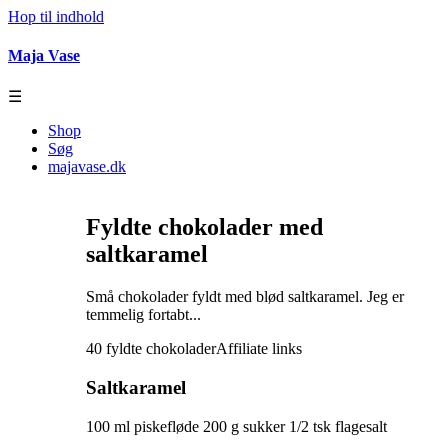
Hop til indhold
Maja Vase
☰
Shop
Søg
majavase.dk
Fyldte chokolader med
saltkaramel
Små chokolader fyldt med blød saltkaramel. Jeg er
temmelig fortabt...
40 fyldte chokolader
Affiliate links
Saltkaramel
100 ml piskefløde 200 g sukker 1/2 tsk flagesalt