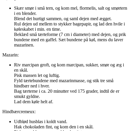
Skær smør i små tern, og kom mel, flormelis, salt og smørtern
i en blender.
Blend det hurtigt sammen, og saml dejen med ægget.
Rul dejen ud mellem to stykker bagepapir, og lad den hvile i
køleskabet i min. en time.
Beklæd små tærteforme (7 cm i diameter) med dejen, og prik
bundene med en gaffel. Sæt bundene på køl, mens du laver
mazarinen.
Mazarin:
Riv marcipan groft, og kom marcipan, sukker, smør og æg i
en skål.
Pisk massen let og luftig.
Fyld tærtebundene med mazarinmasse, og stik tre små
hindbær ned i hver.
Bag tærterne i ca. 20 minutter ved 175 grader, indtil de er
smukt gyldne.
Lad dem køle helt af.
Hindbærcremeux:
Udblød husblas i koldt vand.
Hak chokoladen fint, og kom den i en skål.