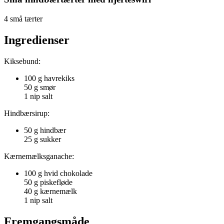
4 små tærter
Ingredienser
Kiksebund:
100 g havrekiks
50 g smør
1 nip salt
Hindbærsirup:
50 g hindbær
25 g sukker
Kærnemælksganache:
100 g hvid chokolade
50 g piskefløde
40 g kærnemælk
1 nip salt
Fremgangsmåde