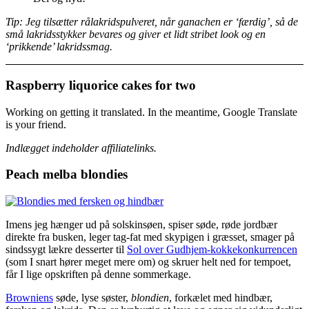
Tip: Jeg tilsætter rålakridspulveret, når ganachen er ‘færdig’, så de
små lakridsstykker bevares og giver et lidt stribet look og en
‘prikkende’ lakridssmag.
Raspberry liquorice cakes for two
Working on getting it translated. In the meantime, Google Translate
is your friend.
Indlægget indeholder affiliatelinks.
Peach melba blondies
Imens jeg hænger ud på solskinsøen, spiser søde, røde jordbær
direkte fra busken, leger tag-fat med skypigen i græsset, smager på
sindssygt lækre desserter til
Sol over Gudhjem-kokkekonkurrencen
(som I snart hører meget mere om) og skruer helt ned for tempoet,
får I lige opskriften på denne sommerkage.
Browniens
søde, lyse søster,
blondien
, forkælet med hindbær,