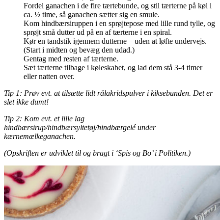
Fordel ganachen i de fire tærtebunde, og stil tærterne på køl i
ca. ½ time, så ganachen sætter sig en smule.
Kom hindbærsiruppen i en sprøjtepose med lille rund tylle, og
sprøjt små dutter ud på en af tærterne i en spiral.
Kør en tandstik igennem dutterne – uden at løfte undervejs.
(Start i midten og bevæg den udad.)
Gentag med resten af tærterne.
Sæt tærterne tilbage i køleskabet, og lad dem stå 3-4 timer
eller natten over.
Tip 1: Prøv evt. at tilsætte lidt rålakridspulver i kiksebunden. Det er
slet ikke dumt!
Tip 2: Kom evt. et lille lag
hindbærsirup/hindbærsyltetøj/hindbærgelé under
kærnemælkeganachen.
(Opskriften er udviklet til og bragt i ‘Spis og Bo’ i Politiken.)