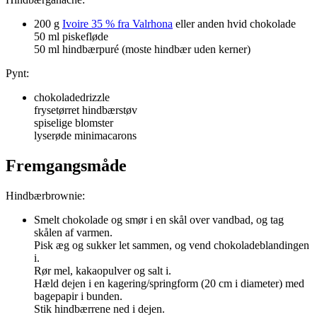
200 g
Ivoire 35 % fra Valrhona
eller anden hvid chokolade
50 ml piskefløde
50 ml hindbærpuré (moste hindbær uden kerner)
Pynt:
chokoladedrizzle
frysetørret hindbærstøv
spiselige blomster
lyserøde minimacarons
Fremgangsmåde
Hindbærbrownie:
Smelt chokolade og smør i en skål over vandbad, og tag
skålen af varmen.
Pisk æg og sukker let sammen, og vend chokoladeblandingen
i.
Rør mel, kakaopulver og salt i.
Hæld dejen i en kagering/springform (20 cm i diameter) med
bagepapir i bunden.
Stik hindbærrene ned i dejen.