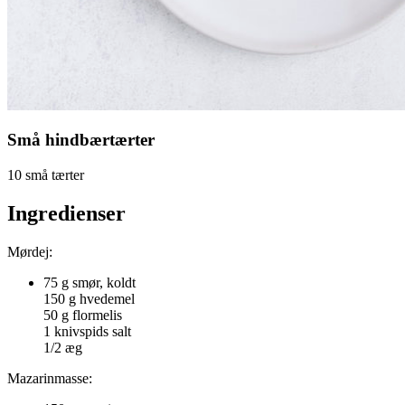
Små hindbærtærter
10 små tærter
Ingredienser
Mørdej:
75 g smør, koldt
150 g hvedemel
50 g flormelis
1 knivspids salt
1/2 æg
Mazarinmasse: