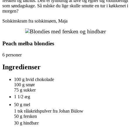
fersken og lakrids. Den er lynhurtig at lave og egner sig vidunderligt
som søndagskage. Så måske du lige skulle smutte en tur i køkkenet i
morgen?
Solskinskram fra solskinsøen, Maja
Peach melba blondies
6 personer
Ingredienser
100 g hvid chokolade
100 g smør
75 g sukker
1 1/2 æg
50 g mel
1 tsk rålakridspulver fra Johan Bülow
50 g fersken
30 g hindbær