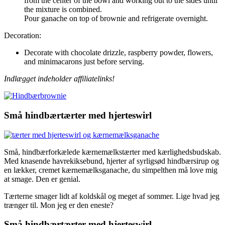
from the center of the bowl and working out to the sides until
the mixture is combined.
Pour ganache on top of brownie and refrigerate overnight.
Decoration:
Decorate with chocolate drizzle, raspberry powder, flowers,
and minimacarons just before serving.
Indlægget indeholder affiliatelinks!
Små hindbærtærter med hjerteswirl
Små, hindbærforkælede kærnemælkstærter med kærlighedsbudskab.
Med knasende havrekiksebund, hjerter af syrligsød hindbærsirup og
en lækker, cremet kærnemælksganache, du simpelthen må love mig
at smage. Den er genial.
Tærterne smager lidt af koldskål og meget af sommer. Lige hvad jeg
trænger til. Mon jeg er den eneste?
Små hindbærtærter med hjerteswirl