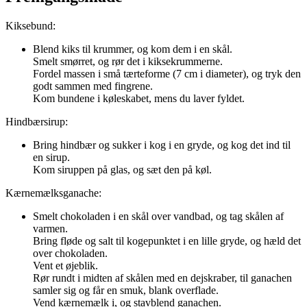
Kiksebund:
Blend kiks til krummer, og kom dem i en skål.
Smelt smørret, og rør det i kiksekrummerne.
Fordel massen i små tærteforme (7 cm i diameter), og tryk den
godt sammen med fingrene.
Kom bundene i køleskabet, mens du laver fyldet.
Hindbærsirup:
Bring hindbær og sukker i kog i en gryde, og kog det ind til
en sirup.
Kom siruppen på glas, og sæt den på køl.
Kærnemælksganache:
Smelt chokoladen i en skål over vandbad, og tag skålen af
varmen.
Bring fløde og salt til kogepunktet i en lille gryde, og hæld det
over chokoladen.
Vent et øjeblik.
Rør rundt i midten af skålen med en dejskraber, til ganachen
samler sig og får en smuk, blank overflade.
Vend kærnemælk i, og stavblend ganachen.