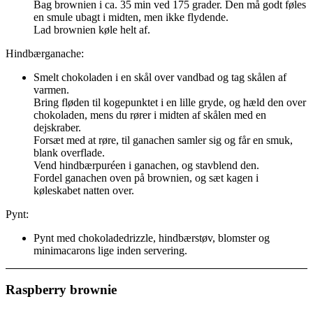
Bag brownien i ca. 35 min ved 175 grader. Den må godt føles
en smule ubagt i midten, men ikke flydende.
Lad brownien køle helt af.
Hindbærganache:
Smelt chokoladen i en skål over vandbad og tag skålen af
varmen.
Bring fløden til kogepunktet i en lille gryde, og hæld den over
chokoladen, mens du rører i midten af skålen med en
dejskraber.
Forsæt med at røre, til ganachen samler sig og får en smuk,
blank overflade.
Vend hindbærpuréen i ganachen, og stavblend den.
Fordel ganachen oven på brownien, og sæt kagen i
køleskabet natten over.
Pynt:
Pynt med chokoladedrizzle, hindbærstøv, blomster og
minimacarons lige inden servering.
Raspberry brownie