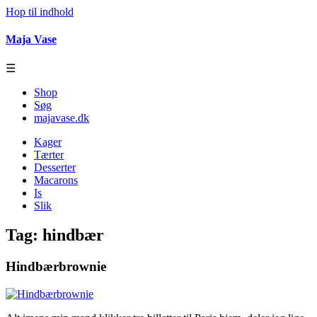
Hop til indhold
Maja Vase
☰
Shop
Søg
majavase.dk
Kager
Tærter
Desserter
Macarons
Is
Slik
Tag:
hindbær
Hindbærbrownie