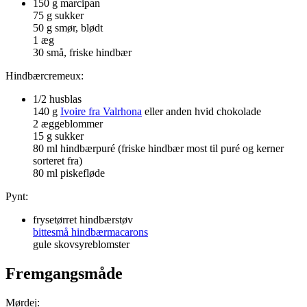
150 g marcipan
75 g sukker
50 g smør, blødt
1 æg
30 små, friske hindbær
Hindbærcremeux:
1/2 husblas
140 g
Ivoire fra Valrhona
eller anden hvid chokolade
2 æggeblommer
15 g sukker
80 ml hindbærpuré (friske hindbær most til puré og kerner
sorteret fra)
80 ml piskefløde
Pynt:
frysetørret hindbærstøv
bittesmå hindbærmacarons
gule skovsyreblomster
Fremgangsmåde
Mørdej: