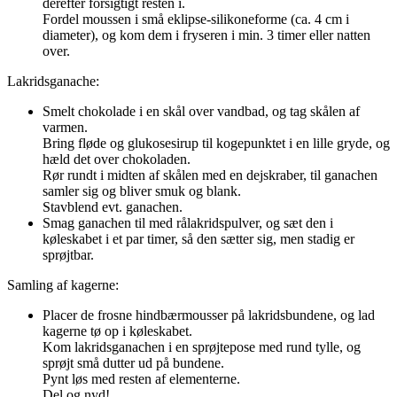
derefter forsigtigt resten i.
Fordel moussen i små eklipse-silikoneforme (ca. 4 cm i
diameter), og kom dem i fryseren i min. 3 timer eller natten
over.
Lakridsganache:
Smelt chokolade i en skål over vandbad, og tag skålen af
varmen.
Bring fløde og glukosesirup til kogepunktet i en lille gryde, og
hæld det over chokoladen.
Rør rundt i midten af skålen med en dejskraber, til ganachen
samler sig og bliver smuk og blank.
Stavblend evt. ganachen.
Smag ganachen til med rålakridspulver, og sæt den i
køleskabet i et par timer, så den sætter sig, men stadig er
sprøjtbar.
Samling af kagerne:
Placer de frosne hindbærmousser på lakridsbundene, og lad
kagerne tø op i køleskabet.
Kom lakridsganachen i en sprøjtepose med rund tylle, og
sprøjt små dutter ud på bundene.
Pynt løs med resten af elementerne.
Del og nyd!