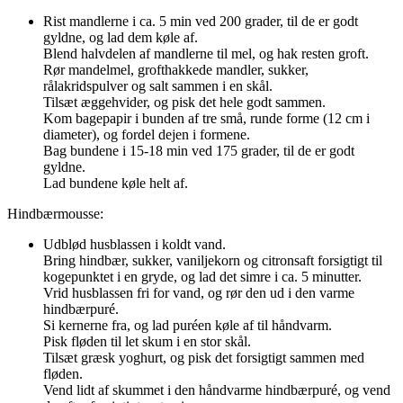
Rist mandlerne i ca. 5 min ved 200 grader, til de er godt
gyldne, og lad dem køle af.
Blend halvdelen af mandlerne til mel, og hak resten groft.
Rør mandelmel, grofthakkede mandler, sukker,
rålakridspulver og salt sammen i en skål.
Tilsæt æggehvider, og pisk det hele godt sammen.
Kom bagepapir i bunden af tre små, runde forme (12 cm i
diameter), og fordel dejen i formene.
Bag bundene i 15-18 min ved 175 grader, til de er godt
gyldne.
Lad bundene køle helt af.
Hindbærmousse:
Udblød husblassen i koldt vand.
Bring hindbær, sukker, vaniljekorn og citronsaft forsigtigt til
kogepunktet i en gryde, og lad det simre i ca. 5 minutter.
Vrid husblassen fri for vand, og rør den ud i den varme
hindbærpuré.
Si kernerne fra, og lad puréen køle af til håndvarm.
Pisk fløden til let skum i en stor skål.
Tilsæt græsk yoghurt, og pisk det forsigtigt sammen med
fløden.
Vend lidt af skummet i den håndvarme hindbærpuré, og vend