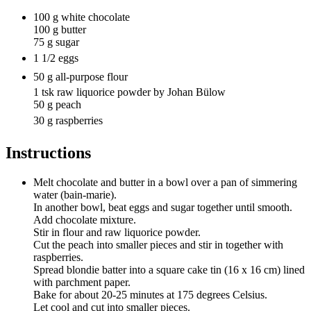
100 g white chocolate
100 g butter
75 g sugar
1 1/2 eggs
50 g all-purpose flour
1 tsk raw liquorice powder by Johan Bülow
50 g peach
30 g raspberries
Instructions
Melt chocolate and butter in a bowl over a pan of simmering
water (bain-marie).
In another bowl, beat eggs and sugar together until smooth.
Add chocolate mixture.
Stir in flour and raw liquorice powder.
Cut the peach into smaller pieces and stir in together with
raspberries.
Spread blondie batter into a square cake tin (16 x 16 cm) lined
with parchment paper.
Bake for about 20-25 minutes at 175 degrees Celsius.
Let cool and cut into smaller pieces.