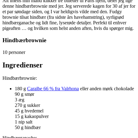
Alt imens min mand klikker tre billetter til Paris hjem, deler jeg lige
denne hindbærbrownie med jer. Jeg serverede kagen for 30 af jer for
et par søndage siden, og I var heldigvis vilde med den. Fudgy
brownie tilsat hindbær (fra sidste års havehamstring), syrligsød
hindbærganache og lidt fine, lyserøde detaljer. Perfekt til enhver
pigeaften … og hvilken som helst anden aften, hvis du spørger mig.
Hindbærbrownie
10 personer
Ingredienser
Hindbærbrownie:
180 g
Caraïbe 66 % fra Valrhona
eller anden mørk chokolade
90 g smør
3 æg
270 g sukker
45 g hvedemel
15 g kakaopulver
1 nip salt
50 g hindbær
Hindbærganache: