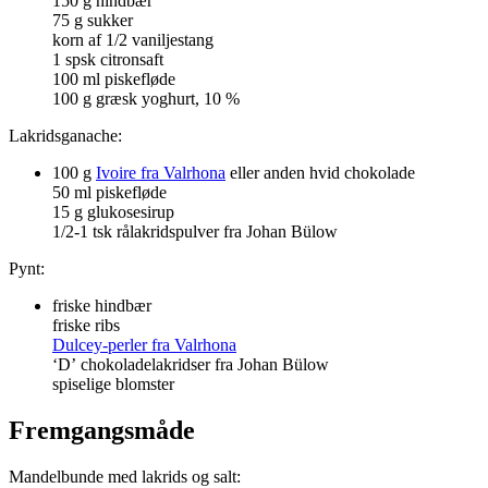
150 g hindbær
75 g sukker
korn af 1/2 vaniljestang
1 spsk citronsaft
100 ml piskefløde
100 g græsk yoghurt, 10 %
Lakridsganache:
100 g
Ivoire fra Valrhona
eller anden hvid chokolade
50 ml piskefløde
15 g glukosesirup
1/2-1 tsk rålakridspulver fra Johan Bülow
Pynt:
friske hindbær
friske ribs
Dulcey-perler fra Valrhona
‘D’ chokoladelakridser fra Johan Bülow
spiselige blomster
Fremgangsmåde
Mandelbunde med lakrids og salt: