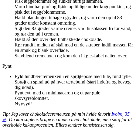
Pisk æggeblommer og sukker hurtigt sammen.
Varm hindbærpuré og fløde op til lige under kogepunktet, og
pisk det i æggeblommerne.
Hæld blandingen tilbage i gryden, og varm den op til 83
grader under konstant omrøring.
Sigt den 83 grader varme creme, vrid husblassen fri for vand,
og rør den ud i cremen.
Hæld så den over den finthakkede chokolade.
Rør rundt i midten af skål med en dejskraber, indtil massen får
en smuk og blank overflade.
Stavblend cremeuxen og kom den i køleskabet natten over.
Pynt:
Fyld hindbærcremeuxen i en sprøjtepose med lille, rund tylle.
Sprøjt en spiral ud på hver tærtebund (start indefra og bevæg
dig udad).
Pynt evt. med en minimacaron og et par gule
skovsyreblomster.
Nyyyyd!
Tip: Jeg laver chokoladecremeuxen på min hvide favorit
Ivoire, 35
%
. Du kan sagtens bruge en anden hvid chokolade, men sørg for at
overholde kakaoprocenten. Ellers ændrer konsistensen sig.