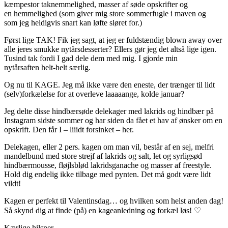
kæmpestor taknemmelighed, masser af søde opskrifter og
en hemmelighed (som giver mig store sommerfugle i maven og
som jeg heldigvis snart kan løfte sløret for.)
Først lige TAK! Fik jeg sagt, at jeg er fuldstændig blown away over
alle jeres smukke nytårsdesserter? Ellers gør jeg det altså lige igen.
Tusind tak fordi I gad dele dem med mig. I gjorde min
nytårsaften helt-helt særlig.
Og nu til KAGE. Jeg må ikke være den eneste, der trænger til lidt
(selv)forkælelse for at overleve laaaaange, kolde januar?
Jeg delte disse hindbærsøde delekager med lakrids og hindbær på
Instagram sidste sommer og har siden da fået et hav af ønsker om en
opskrift. Den får I – liiidt forsinket – her.
Delekagen, eller 2 pers. kagen om man vil, består af en sej, melfri
mandelbund med store strejf af lakrids og salt, let og syrligsød
hindbærmousse, fløjlsblød lakridsganache og masser af freestyle.
Hold dig endelig ikke tilbage med pynten. Det må godt være lidt
vildt!
Kagen er perfekt til Valentinsdag… og hvilken som helst anden dag!
Så skynd dig at finde (på) en kageanledning og forkæl løs! ♡
Kærlige hilsner,