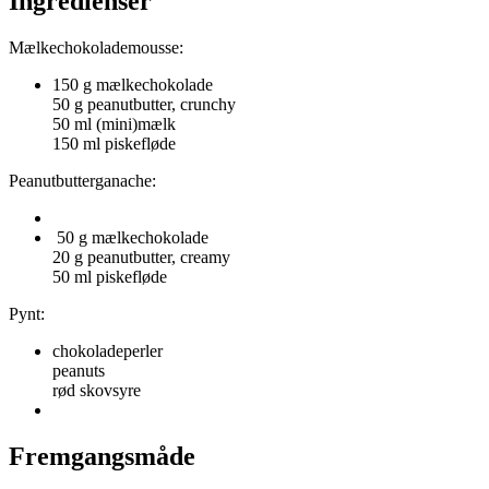
Ingredienser
Mælkechokolademousse:
150 g mælkechokolade
50 g peanutbutter, crunchy
50 ml (mini)mælk
150 ml piskefløde
Peanutbutterganache:
50 g mælkechokolade
20 g peanutbutter, creamy
50 ml piskefløde
Pynt:
chokoladeperler
peanuts
rød skovsyre
Fremgangsmåde