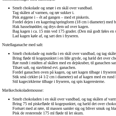
Smelt chokolade og smør i en skål over vandbad.
Tag skålen af varmen, og rør sukker i.
Pisk æggene i – ét ad gangen – med et piskeris.
Fordel dejen i en kagering/springform (18 cm i diameter) med 
Hak hasselnødder, og drys dem ud over kagen.
Bag kagen i ca. 15 min ved 175 grader. (Den må godt føles en 
Lad kagen køle af, og sæt den i fryseren.
Nutellaganache med salt:
Smelt chokolade og nutella i en skål over vandbad, og tag skål
Bring fløde til kogepunktet i en lille gryde, og hæld det over c
Rør rundt i midten af skålen med en dejskraber, til ganachen sa
Tilsæt salt, og stavblend evt. ganachen.
Fordel ganachen oven på kagen, og sæt kagen tilbage i fryseren 
Stik små cirkler (4 1/2 cm i diameter) ud af kagen med en rund 
Stil kagecirklerne tilbage i fryseren, og spis kageresterne.
Mælkechokolademousse:
Smelt chokoladen i en skål over vandbad, og tag skålen af var
Bring 75 ml piskefløde til kogepunktet, og hæld det over choko
Fortsæt med at røre, til massen samler sig og bliver smuk og bl
Pisk de resterende 175 ml fløde til let skum.