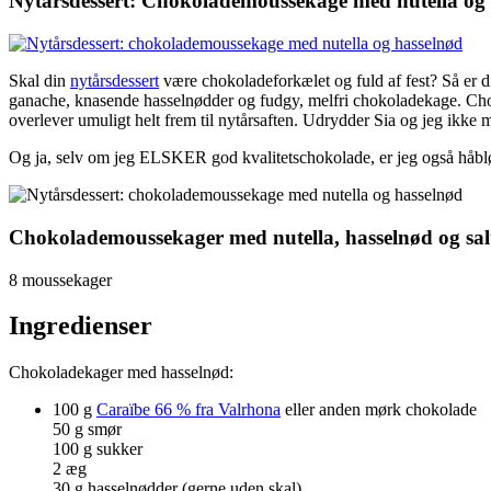
Nytårsdessert: Chokolademoussekage med nutella og
Skal din
nytårsdessert
være chokoladeforkælet og fuld af fest? Så er
ganache, knasende hasselnødder og fudgy, melfri chokoladekage. Chokol
overlever umuligt helt frem til nytårsaften. Udrydder Sia og jeg ik
Og ja, selv om jeg ELSKER god kvalitetschokolade, er jeg også håbløs
Chokolademoussekager med nutella, hasselnød og sal
8 moussekager
Ingredienser
Chokoladekager med hasselnød:
100 g
Caraïbe 66 % fra Valrhona
eller anden mørk chokolade
50 g smør
100 g sukker
2 æg
30 g hasselnødder (gerne uden skal)