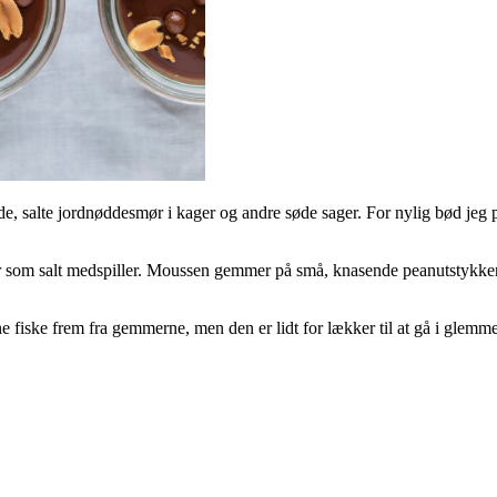
e, salte jordnøddesmør i kager og andre søde sager. For nylig bød jeg på f
som salt medspiller. Moussen gemmer på små, knasende peanutstykker, 
e fiske frem fra gemmerne, men den er lidt for lækker til at gå i glem