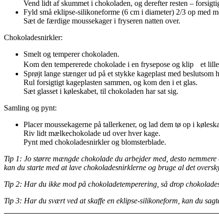
Vend lidt af skummet i chokoladen, og derefter resten – forsigtig
Fyld små eklipse-silikoneforme (6 cm i diameter) 2/3 op med mou
Sæt de færdige moussekager i fryseren natten over.
Chokoladesnirkler:
Smelt og temperer chokoladen.
Kom den tempererede chokolade i en frysepose og klip et lille 
Sprøjt lange stænger ud på et stykke kageplast med beslutsom 
Rul forsigtigt kageplasten sammen, og kom den i et glas.
Sæt glasset i køleskabet, til chokoladen har sat sig.
Samling og pynt:
Placer moussekagerne på tallerkener, og lad dem tø op i køleska
Riv lidt mælkechokolade ud over hver kage.
Pynt med chokoladesnirkler og blomsterblade.
Tip 1: Jo større mængde chokolade du arbejder med, desto nemmere er
kan du starte med at lave chokoladesnirklerne og bruge al det overs
Tip 2: Har du ikke mod på chokoladetemperering, så drop chokoladesn
Tip 3: Har du svært ved at skaffe en eklipse-silikoneform, kan du sagt