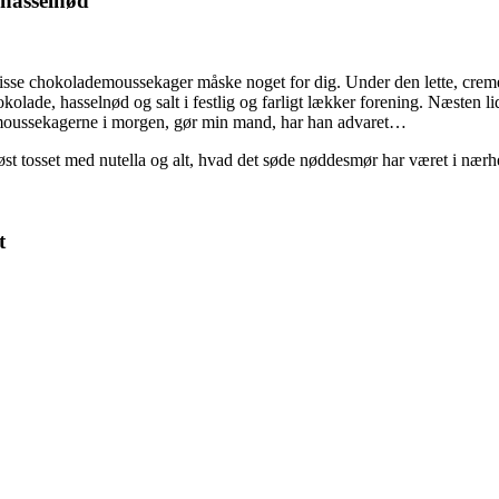
 hasselnød
 disse chokolademoussekager måske noget for dig. Under den lette, cr
ade, hasselnød og salt i festlig og farligt lækker forening. Næsten lidt
ke moussekagerne i morgen, gør min mand, har han advaret…
t tosset med nutella og alt, hvad det søde nøddesmør har været i nærh
t