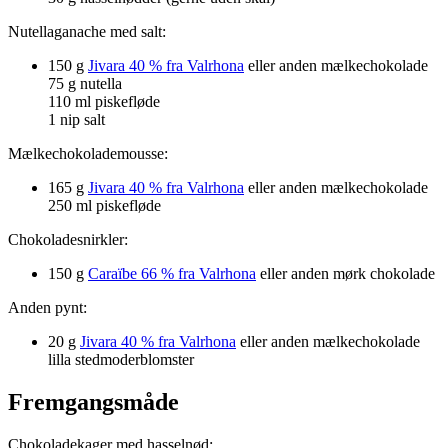
Nutellaganache med salt:
150 g
Jivara 40 % fra Valrhona
eller anden mælkechokolade
75 g nutella
110 ml piskefløde
1 nip salt
Mælkechokolademousse:
165 g
Jivara 40 % fra Valrhona
eller anden mælkechokolade
250 ml piskefløde
Chokoladesnirkler:
150 g
Caraïbe 66 % fra Valrhona
eller anden mørk chokolade
Anden pynt:
20 g
Jivara 40 % fra Valrhona
eller anden mælkechokolade
lilla stedmoderblomster
Fremgangsmåde
Chokoladekager med hasselnød: