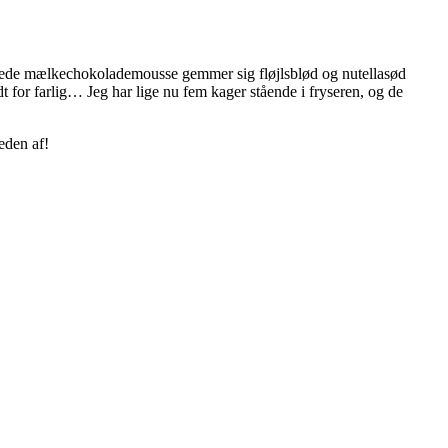
emede mælkechokolademousse gemmer sig fløjlsblød og nutellasød
 for farlig… Jeg har lige nu fem kager stående i fryseren, og de
eden af!