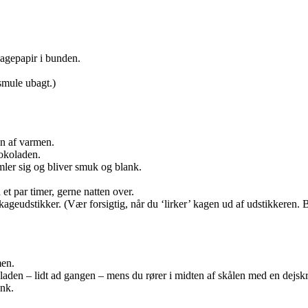
bagepapir i bunden.
smule ubagt.)
en af varmen.
hokoladen.
mler sig og bliver smuk og blank.
et par timer, gerne natten over.
kageudstikker. (Vær forsigtig, når du ‘lirker’ kagen ud af udstikkeren. 
men.
laden – lidt ad gangen – mens du rører i midten af skålen med en dejskr
ank.