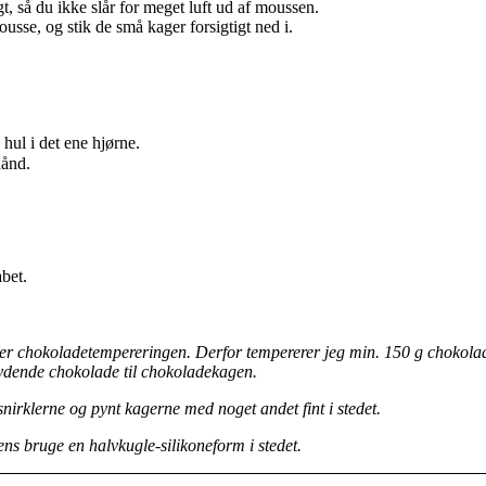
t, så du ikke slår for meget luft ud af moussen.
sse, og stik de små kager forsigtigt ned i.
hul i det ene hjørne.
hånd.
bet.
 chokoladetempereringen. Derfor tempererer jeg min. 150 g chokolade, 
kydende chokolade til chokoladekagen.
irklerne og pynt kagerne med noget andet fint i stedet.
ens bruge en halvkugle-silikoneform i stedet.