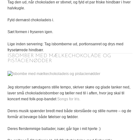
Tag den ud, når chokoladen er stivnet, og fyld et par friske hindbær i hver
halvkugle.
Fyld dernæst chokoladeis i.
Sæt formen i fryseren igen.
Lige inden servering: Tag isbomberne ud, portionsanret og drys med
frysetørrede hindbær.
ISBOMBER MED MÆLKECHOKOLADE OG
PISTACIENØDDER
Jeg stornyder søndagens stille tempo, skriver skøre og glade tanker ned,
laver små chokoladeisbomber og tæller ned til i aften, hvor jeg skal til
koncert med folk-pop-bandet
Songs for Iris.
Deres musik spænder bredt med både storslåede og stille numre – og de
formår at bevæge både følelser og fødder.
Deres flerstemmige ballader, især, går lige i mit hjerte :)