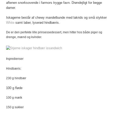
aftenen snorksovende i farmors trygge favn. Drøndejligt for begge
damer.
Iskagerne består af
chewy mandelbunde med lakrids og små stykker
White
samt laber, lyserød hindbæris.
De er den perfekte lille prinsessedessert, men hitter hos både piger og
drenge, mænd og kvinder.
Ingredienser
Hindbæris:
230 g hindbær
100 g fløde
100 g mælk
150 g sukker