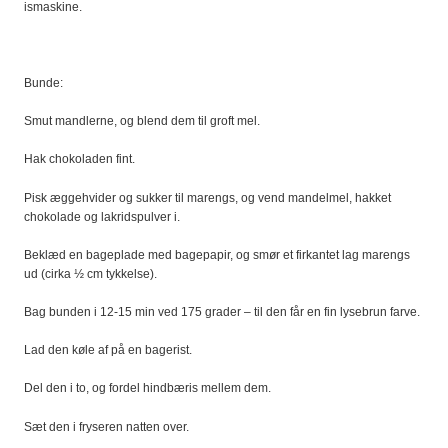
ismaskine.
Bunde:
Smut mandlerne, og blend dem til groft mel.
Hak chokoladen fint.
Pisk æggehvider og sukker til marengs, og vend mandelmel, hakket
chokolade og lakridspulver i.
Beklæd en bageplade med bagepapir, og smør et firkantet lag marengs
ud (cirka ½ cm tykkelse).
Bag bunden i 12-15 min ved 175 grader – til den får en fin lysebrun farve.
Lad den køle af på en bagerist.
Del den i to, og fordel hindbæris mellem dem.
Sæt den i fryseren natten over.