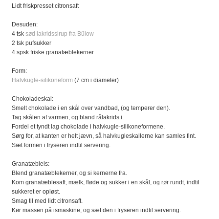
Lidt friskpresset citronsaft
Desuden:
4 tsk
sød lakridssirup fra Bülow
2 tsk pufsukker
4 spsk friske granatæblekerner
Form:
Halvkugle-silikoneform
(7 cm i diameter)
Chokoladeskal:
Smelt chokolade i en skål over vandbad, (og temperer den).
Tag skålen af varmen, og bland rålakrids i.
Fordel et tyndt lag chokolade i halvkugle-silikoneformene.
Sørg for, at kanten er helt jævn, så halvkugleskallerne kan samles fint.
Sæt formen i fryseren indtil servering.
Granatæbleis:
Blend granatæblekerner, og si kernerne fra.
Kom granatæblesaft, mælk, fløde og sukker i en skål, og rør rundt, indtil
sukkeret er opløst.
Smag til med lidt citronsaft.
Kør massen på ismaskine, og sæt den i fryseren indtil servering.