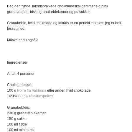
Bag den tynde, lakridsprikkede chokoladeskal gemmer sig pink
granatæbleis, friske granatæblekerner og pufsukker.
Granatæble, hvid chokolade og lakrids er en perfekt trio, som jeg er helt
tosset med.
Måske er du også?
Ingredienser
Antal: 4 personer
Chokoladeskal:
100 g
Ivoire fra Valrhona
eller anden hvid chokolade
1/2 tsk
Bülow rålakridspulver
Granatæbleis:
230 g granatæblekerner
150 g sukker
100 ml fløde
100 ml minimælk