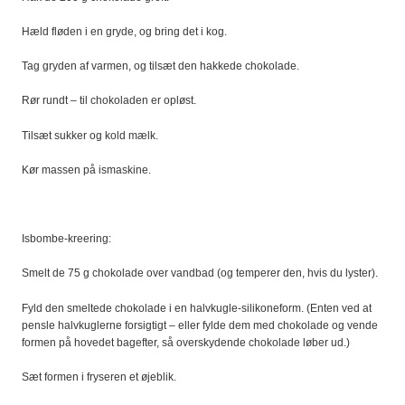
Hæld fløden i en gryde, og bring det i kog.
Tag gryden af varmen, og tilsæt den hakkede chokolade.
Rør rundt – til chokoladen er opløst.
Tilsæt sukker og kold mælk.
Kør massen på ismaskine.
Isbombe-kreering:
Smelt de 75 g chokolade over vandbad (og temperer den, hvis du lyster).
Fyld den smeltede chokolade i en halvkugle-silikoneform. (Enten ved at
pensle halvkuglerne forsigtigt – eller fylde dem med chokolade og vende
formen på hovedet bagefter, så overskydende chokolade løber ud.)
Sæt formen i fryseren et øjeblik.