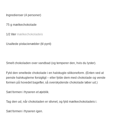
Ingredienser (4 personer)
75 g mælkechokolade
1/2 liter
mælkechokoladeis
Usaltede pistacienødder (til pynt)
Smelt chokoladen over vandbad (og temperer den, hvis du lyster).
Fyld den smeltede chokolade i en halvkugle-silikoneform. (Enten ved at
pensle halvkuglerne forsigtigt – eller fylde dem med chokolade og vende
formen på hovedet bagefter, så overskydende chokolade løber ud.)
Sæt formen i fryseren et øjeblik.
Tag den ud, når chokoladen er stivnet, og fyld mælkechokoladeis i.
Sæt formen i fryseren igen.