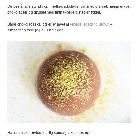
De består af en tynd skal mælkechokolade fyldt med cremet, hjemmelavet
chokoladeis og drysset med finthakkede pistacienødder.
Både chokoladeskal og -is er lavet af
Amedei Toscano Brown
–
simpelthen fordi jeg e l s k e r den.
Ha’ en smaddervidunderlig søndag, søde læsere!