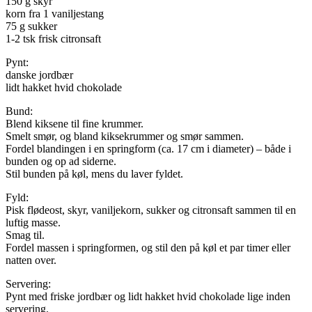
150 g skyr
korn fra 1 vaniljestang
75 g sukker
1-2 tsk frisk citronsaft
Pynt:
danske jordbær
lidt hakket hvid chokolade
Bund:
Blend kiksene til fine krummer.
Smelt smør, og bland kiksekrummer og smør sammen.
Fordel blandingen i en springform (ca. 17 cm i diameter) – både i
bunden og op ad siderne.
Stil bunden på køl, mens du laver fyldet.
Fyld:
Pisk flødeost, skyr, vaniljekorn, sukker og citronsaft sammen til en
luftig masse.
Smag til.
Fordel massen i springformen, og stil den på køl et par timer eller
natten over.
Servering:
Pynt med friske jordbær og lidt hakket hvid chokolade lige inden
servering.