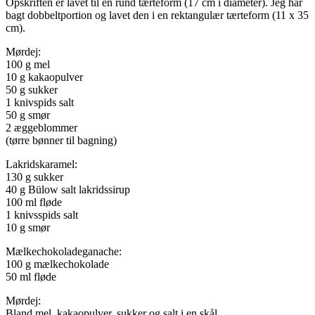
Opskriften er lavet til en rund tærteform (17 cm i diameter). Jeg har
bagt dobbeltportion og lavet den i en rektangulær tærteform (11 x 35
cm).
Mørdej:
100 g mel
10 g kakaopulver
50 g sukker
1 knivspids salt
50 g smør
2 æggeblommer
(tørre bønner til bagning)
Lakridskaramel:
130 g sukker
40 g Bülow salt lakridssirup
100 ml fløde
1 knivsspids salt
10 g smør
Mælkechokoladeganache:
100 g mælkechokolade
50 ml fløde
Mørdej:
Bland mel, kakaopulver, sukker og salt i en skål.