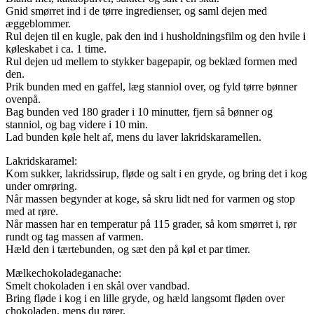
Gnid smørret ind i de tørre ingredienser, og saml dejen med
æggeblommer.
Rul dejen til en kugle, pak den ind i husholdningsfilm og den hvile i
køleskabet i ca. 1 time.
Rul dejen ud mellem to stykker bagepapir, og beklæd formen med
den.
Prik bunden med en gaffel, læg stanniol over, og fyld tørre bønner
ovenpå.
Bag bunden ved 180 grader i 10 minutter, fjern så bønner og
stanniol, og bag videre i 10 min.
Lad bunden køle helt af, mens du laver lakridskaramellen.
Lakridskaramel:
Kom sukker, lakridssirup, fløde og salt i en gryde, og bring det i kog
under omrøring.
Når massen begynder at koge, så skru lidt ned for varmen og stop
med at røre.
Når massen har en temperatur på 115 grader, så kom smørret i, rør
rundt og tag massen af varmen.
Hæld den i tærtebunden, og sæt den på køl et par timer.
Mælkechokoladeganache:
Smelt chokoladen i en skål over vandbad.
Bring fløde i kog i en lille gryde, og hæld langsomt fløden over
chokoladen, mens du rører.