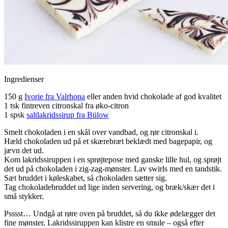
Ingredienser
150 g
Ivorie fra Valrhona
eller anden hvid chokolade af god kvalitet
1 tsk fintreven citronskal fra øko-citron
1 spsk
saltlakridssirup fra Bülow
Smelt chokoladen i en skål over vandbad, og rør citronskal i.
Hæld chokoladen ud på et skærebræt beklædt med bagepapir, og
jævn det ud.
Kom lakridssiruppen i en sprøjtepose med ganske lille hul, og sprøjt
det ud på chokoladen i zig-zag-mønster. Lav swirls med en tandstik.
Sæt bruddet i køleskabet, så chokoladen sætter sig.
Tag chokoladebruddet ud lige inden servering, og bræk/skær det i
små stykker.
Psssst… Undgå at røre oven på bruddet, så du ikke ødelægger det
fine mønster. Lakridssiruppen kan klistre en smule – også efter