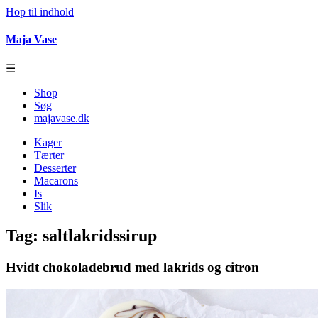
Hop til indhold
Maja Vase
☰
Shop
Søg
majavase.dk
Kager
Tærter
Desserter
Macarons
Is
Slik
Tag:
saltlakridssirup
Hvidt chokoladebrud med lakrids og citron