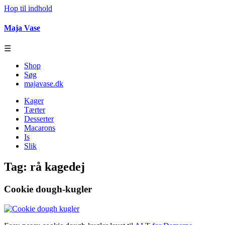
Hop til indhold
Maja Vase
☰
Shop
Søg
majavase.dk
Kager
Tærter
Desserter
Macarons
Is
Slik
Tag:
rå kagedej
Cookie dough-kugler