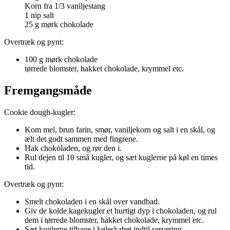
Korn fra 1/3 vaniljestang
1 nip salt
25 g mørk chokolade
Overtræk og pynt:
100 g mørk chokolade
tørrede blomster, hakket chokolade, krymmel etc.
Fremgangsmåde
Cookie dough-kugler:
Kom mel, brun farin, smør, vaniljekorn og salt i en skål, og
ælt det godt sammen med fingrene.
Hak chokoladen, og rør den i.
Rul dejen til 10 små kugler, og sæt kuglerne på køl en times
tid.
Overtræk og pynt:
Smelt chokoladen i en skål over vandbad.
Giv de kolde kagekugler et hurtigt dyp i chokoladen, og rul
dem i tørrede blomster, hakket chokolade, krymmel etc.
Sæt kuglerne tilbage i køleskabet indtil servering.