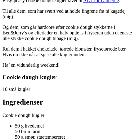
Easy-peasy cookie dough-kugler lavet til
ALT for Damerne
.
Til alle dem, som har svært ved at holde fingrene fra rå kagedej
(mig).
Og dem, som går hardcore efter cookie dough stykkerne i
Ben&Jerry’s og efterlader en halv bøtte is i fryseren uden et eneste
lille stykke cookie dough tilbage (mig).
Rul dem i hakket chokolade, tørrede blomster, frysetørrede bær.
Hvis du ikke når at spise alle kugler inden.
Ha’ en vidunderlig weekend!
Cookie dough kugler
10 små kugler
Ingredienser
Cookie dough-kugler:
50 g hvedemel
50 brun farin
50 g smør, stuetempereret