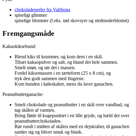
chokoladeperler fra Valrhona
spiseligt glimmer
spiselige blomster (f.eks. rød skovsyre og stedmoderblomst)
Fremgangsmåde
Kakaokiksebund:
Blend kiks til krummer, og kom dem i en skål.
Tilsæt kakaopulver og salt, og bland det hele sammen.
Smelt smør, og rør det i massen.
Fordel kiksemassen i en tærteform (25 x 8 cm), og
tryk den godt sammen med fingrene.
Kom bunden i køleskabet, mens du laver ganachen.
Peanutbutterganache:
Smelt chokolade og peanutbutter i en skål over vandbad, og
tag skålen af varmen.
Bring fløde til kogepunktet i en lille gryde, og hæld det over
peanutbutterchokoladen.
Rør rundt i midten af skålen med en dejskraber, til ganachen
samler sig og bliver smuk og blank.