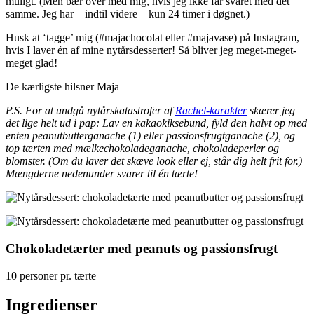
muligt. (Men bær over med mig, hvis jeg ikke får svaret med det
samme. Jeg har – indtil videre – kun 24 timer i døgnet.)
Husk at ‘tagge’ mig (#majachocolat eller #majavase) på Instagram,
hvis I laver én af mine nytårsdesserter! Så bliver jeg meget-meget-
meget glad!
De kærligste hilsner Maja
P.S. For at undgå nytårskatastrofer af
Rachel-karakter
skærer jeg
det lige helt ud i pap: Lav en kakaokiksebund, fyld den halvt op med
enten peanutbutterganache (1) eller passionsfrugtganache (2), og
top tærten med mælkechokoladeganache, chokoladeperler og
blomster. (Om du laver det skæve look eller ej, står dig helt frit for.)
Mængderne nedenunder svarer til én tærte!
Chokoladetærter med peanuts og passionsfrugt
10 personer pr. tærte
Ingredienser