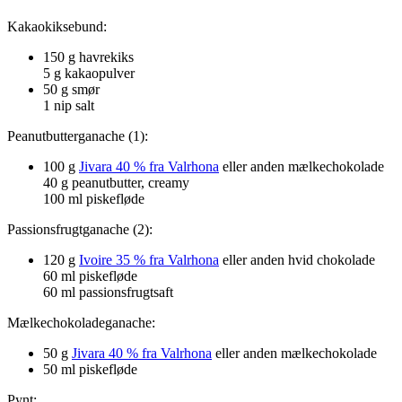
Kakaokiksebund:
150 g havrekiks
5 g kakaopulver
50 g smør
1 nip salt
Peanutbutterganache (1):
100 g
Jivara 40 % fra Valrhona
eller anden mælkechokolade
40 g peanutbutter, creamy
100 ml piskefløde
Passionsfrugtganache (2):
120 g
Ivoire 35 % fra Valrhona
eller anden hvid chokolade
60 ml piskefløde
60 ml passionsfrugtsaft
Mælkechokoladeganache:
50 g
Jivara 40 % fra Valrhona
eller anden mælkechokolade
50 ml piskefløde
Pynt: