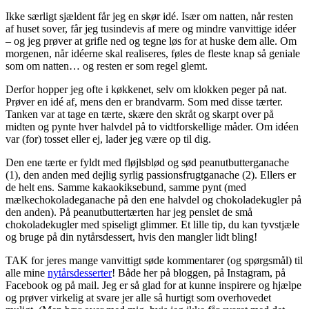
Ikke særligt sjældent får jeg en skør idé. Især om natten, når resten
af huset sover, får jeg tusindevis af mere og mindre vanvittige idéer
– og jeg prøver at grifle ned og tegne løs for at huske dem alle. Om
morgenen, når idéerne skal realiseres, føles de fleste knap så geniale
som om natten… og resten er som regel glemt.
Derfor hopper jeg ofte i køkkenet, selv om klokken peger på nat.
Prøver en idé af, mens den er brandvarm. Som med disse tærter.
Tanken var at tage en tærte, skære den skråt og skarpt over på
midten og pynte hver halvdel på to vidtforskellige måder. Om idéen
var (for) tosset eller ej, lader jeg være op til dig.
Den ene tærte er fyldt med fløjlsblød og sød peanutbutterganache
(1), den anden med dejlig syrlig passionsfrugtganache (2). Ellers er
de helt ens. Samme kakaokiksebund, samme pynt (med
mælkechokoladeganache på den ene halvdel og chokoladekugler på
den anden). På peanutbuttertærten har jeg penslet de små
chokoladekugler med spiseligt glimmer. Et lille tip, du kan tyvstjæle
og bruge på din nytårsdessert, hvis den mangler lidt bling!
TAK for jeres mange vanvittigt søde kommentarer (og spørgsmål) til
alle mine
nytårsdesserter
! Både her på bloggen, på Instagram, på
Facebook og på mail. Jeg er så glad for at kunne inspirere og hjælpe
og prøver virkelig at svare jer alle så hurtigt som overhovedet