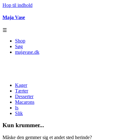
Hop til indhold
Maja Vase
☰
Shop
Søg
majavase.dk
Kager
Tærter
Desserter
Macarons
Is
Slik
Kun krummer...
Måske den gemmer sig et andet sted herinde?