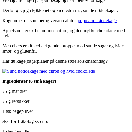
Fredag aften bød på sødt besøg og stort behov for kage.
Derfor gik jeg i køkkenet og kreerede små, sunde nøddekager.
Kagerne er en sommerlig version af den
populære nøddekage
.
Appelsinen er skiftet ud med citron, og den mørke chokolade med
hvid.
Men ellers er alt ved det gamle: proppet med sunde sager og både
smør- og glutenfri.
Har du kage(bage)planer på denne søde solskinssøndag?
Ingredienser (6 små kager)
75 g mandler
75 g rørsukker
1 tsk bagepulver
skal fra 1 økologisk citron
1 stang vanille