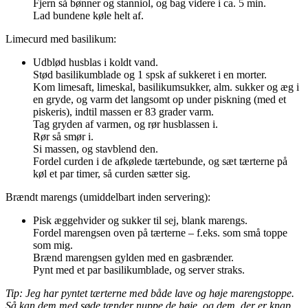
Fjern så bønner og stanniol, og bag videre i ca. 5 min.
Lad bundene køle helt af.
Limecurd med basilikum:
Udblød husblas i koldt vand.
Stød basilikumblade og 1 spsk af sukkeret i en morter.
Kom limesaft, limeskal, basilikumsukker, alm. sukker og æg i
en gryde, og varm det langsomt op under piskning (med et
piskeris), indtil massen er 83 grader varm.
Tag gryden af varmen, og rør husblassen i.
Rør så smør i.
Si massen, og stavblend den.
Fordel curden i de afkølede tærtebunde, og sæt tærterne på
køl et par timer, så curden sætter sig.
Brændt marengs (umiddelbart inden servering):
Pisk æggehvider og sukker til sej, blank marengs.
Fordel marengsen oven på tærterne – f.eks. som små toppe
som mig.
Brænd marengsen gylden med en gasbrænder.
Pynt med et par basilikumblade, og server straks.
Tip: Jeg har pyntet tærterne med både lave og høje marengstoppe.
Så kan dem med søde tænder nuppe de høje, og dem, der er knap