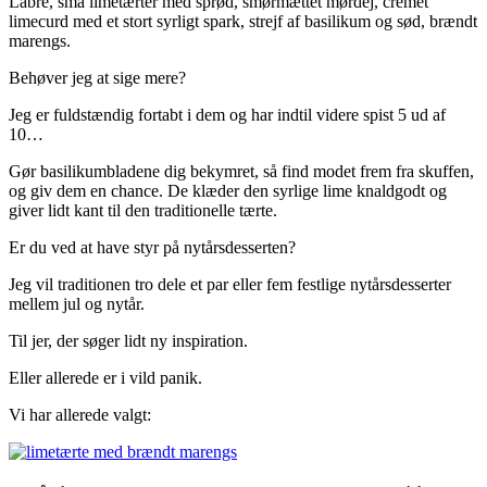
Labre, små limetærter med sprød, smørmættet mørdej, cremet
limecurd med et stort syrligt spark, strejf af basilikum og sød, brændt
marengs.
Behøver jeg at sige mere?
Jeg er fuldstændig fortabt i dem og har indtil videre spist 5 ud af
10…
Gør basilikumbladene dig bekymret, så find modet frem fra skuffen,
og giv dem en chance. De klæder den syrlige lime knaldgodt og
giver lidt kant til den traditionelle tærte.
Er du ved at have styr på nytårsdesserten?
Jeg vil traditionen tro dele et par eller fem festlige nytårsdesserter
mellem jul og nytår.
Til jer, der søger lidt ny inspiration.
Eller allerede er i vild panik.
Vi har allerede valgt: