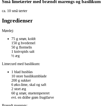
Små limetærter med brændt marengs og basilikum
ca. 10 små tærter
Ingredienser
Mørdej:
75 g smør, koldt
150 g hvedemel
50 g flormelis
1 knivspids salt
½ æg
Limecurd med basilikum:
1 blad husblas
10 store basilikumblade
200 g sukker
6 øko-lime, skal og saft
2 stort æg
60 g smør, stuetempereret
evt. en dråbe grøn frugtfarve
Brændt marengs: