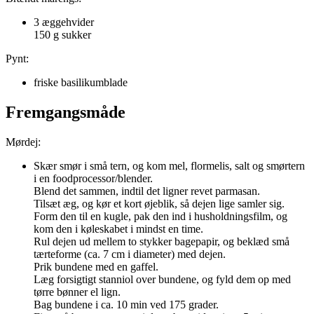
3 æggehvider
150 g sukker
Pynt:
friske basilikumblade
Fremgangsmåde
Mørdej:
Skær smør i små tern, og kom mel, flormelis, salt og smørtern
i en foodprocessor/blender.
Blend det sammen, indtil det ligner revet parmasan.
Tilsæt æg, og kør et kort øjeblik, så dejen lige samler sig.
Form den til en kugle, pak den ind i husholdningsfilm, og
kom den i køleskabet i mindst en time.
Rul dejen ud mellem to stykker bagepapir, og beklæd små
tærteforme (ca. 7 cm i diameter) med dejen.
Prik bundene med en gaffel.
Læg forsigtigt stanniol over bundene, og fyld dem op med
tørre bønner el lign.
Bag bundene i ca. 10 min ved 175 grader.