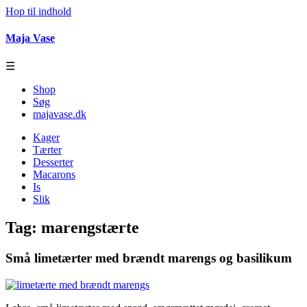
Hop til indhold
Maja Vase
☰
Shop
Søg
majavase.dk
Kager
Tærter
Desserter
Macarons
Is
Slik
Tag:
marengstærte
Små limetærter med brændt marengs og basilikum