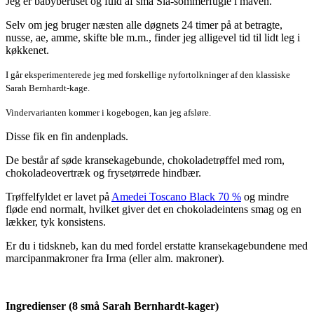
Jeg er babyberuset og fuld af små Sia-sommerfugle i maven.
Selv om jeg bruger næsten alle døgnets 24 timer på at betragte,
nusse, ae, amme, skifte ble m.m., finder jeg alligevel tid til lidt leg i
køkkenet.
I går eksperimenterede jeg med forskellige nyfortolkninger af den klassiske
Sarah Bernhardt-kage.
Vindervarianten kommer i kogebogen, kan jeg afsløre.
Disse fik en fin andenplads.
De består af søde kransekagebunde, chokoladetrøffel med rom,
chokoladeovertræk og frysetørrede hindbær.
Trøffelfyldet er lavet på
Amedei Toscano Black 70 %
og mindre
fløde end normalt, hvilket giver det en chokoladeintens smag og en
lækker, tyk konsistens.
Er du i tidskneb, kan du med fordel erstatte kransekagebundene med
marcipanmakroner fra Irma (eller alm. makroner).
Ingredienser (8 små Sarah Bernhardt-kager)