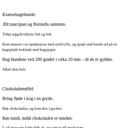
Kransekagebunde:
Ælt marcipan og flormelis sammen.
Tilføj æggehviderne lidt og lidt.
Kom massen i en sprøjtepose med rund tylle, og sprøjt små bunde ud på en
bageplade beklædt med bagepapir.
Bag bundene ved 200 grader i cirka 10 min – til de er gyldne.
Afkøl dem helt.
Chokoladetrøffel:
Bring fløde i kog i en gryde.
Hak chokoladen, og kom den i gryden.
Rør rundt, indtil chokoladen er smeltet.
Lad massen køle lidt af, og smag til med rom.