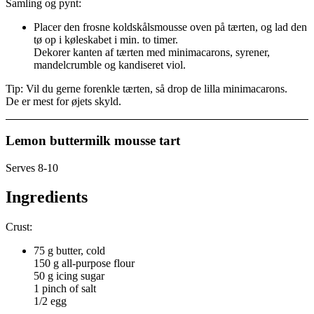
Samling og pynt:
Placer den frosne koldskålsmousse oven på tærten, og lad den
tø op i køleskabet i min. to timer.
Dekorer kanten af tærten med minimacarons, syrener,
mandelcrumble og kandiseret viol.
Tip: Vil du gerne forenkle tærten, så drop de lilla minimacarons.
De er mest for øjets skyld.
Lemon buttermilk mousse tart
Serves 8-10
Ingredients
Crust:
75 g butter, cold
150 g all-purpose flour
50 g icing sugar
1 pinch of salt
1/2 egg