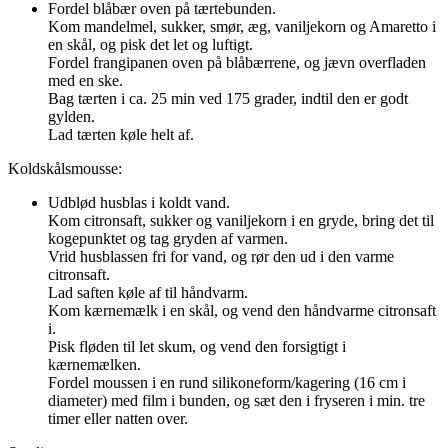
Fordel blåbær oven på tærtebunden.
Kom mandelmel, sukker, smør, æg, vaniljekorn og Amaretto i
en skål, og pisk det let og luftigt.
Fordel frangipanen oven på blåbærrene, og jævn overfladen
med en ske.
Bag tærten i ca. 25 min ved 175 grader, indtil den er godt
gylden.
Lad tærten køle helt af.
Koldskålsmousse:
Udblød husblas i koldt vand.
Kom citronsaft, sukker og vaniljekorn i en gryde, bring det til
kogepunktet og tag gryden af varmen.
Vrid husblassen fri for vand, og rør den ud i den varme
citronsaft.
Lad saften køle af til håndvarm.
Kom kærnemælk i en skål, og vend den håndvarme citronsaft
i.
Pisk fløden til let skum, og vend den forsigtigt i
kærnemælken.
Fordel moussen i en rund silikoneform/kagering (16 cm i
diameter) med film i bunden, og sæt den i fryseren i min. tre
timer eller natten over.