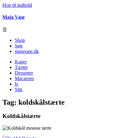
Hop til indhold
Maja Vase
☰
Shop
Søg
majavase.dk
Kager
Tærter
Desserter
Macarons
Is
Slik
Tag:
koldskålstærte
Koldskålstærte