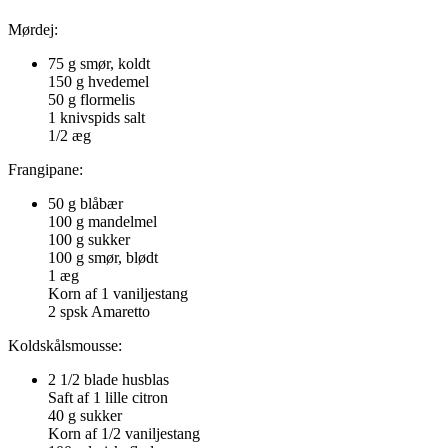
Mørdej:
75 g smør, koldt
150 g hvedemel
50 g flormelis
1 knivspids salt
1/2 æg
Frangipane:
50 g blåbær
100 g mandelmel
100 g sukker
100 g smør, blødt
1 æg
Korn af 1 vaniljestang
2 spsk Amaretto
Koldskålsmousse:
2 1/2 blade husblas
Saft af 1 lille citron
40 g sukker
Korn af 1/2 vaniljestang