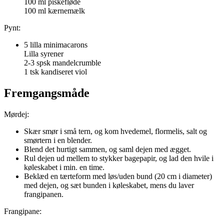
100 ml piskefløde
100 ml kærnemælk
Pynt:
5 lilla minimacarons
Lilla syrener
2-3 spsk mandelcrumble
1 tsk kandiseret viol
Fremgangsmåde
Mørdej:
Skær smør i små tern, og kom hvedemel, flormelis, salt og
smørtern i en blender.
Blend det hurtigt sammen, og saml dejen med ægget.
Rul dejen ud mellem to stykker bagepapir, og lad den hvile i
køleskabet i min. en time.
Beklæd en tærteform med løs/uden bund (20 cm i diameter)
med dejen, og sæt bunden i køleskabet, mens du laver
frangipanen.
Frangipane: