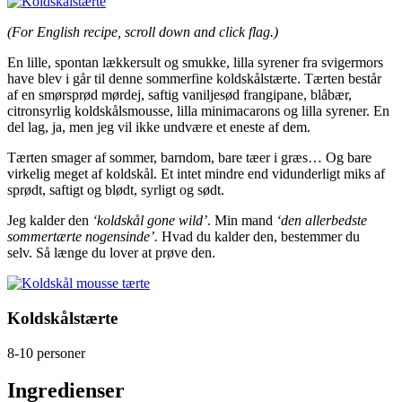
(For English recipe, scroll down and click flag.)
En lille, spontan lækkersult og smukke, lilla syrener fra svigermors
have blev i går til denne sommerfine koldskålstærte. Tærten består
af en smørsprød mørdej, saftig vaniljesød frangipane, blåbær,
citronsyrlig koldskålsmousse, lilla minimacarons og lilla syrener. En
del lag, ja, men jeg vil ikke undvære et eneste af dem.
Tærten smager af sommer, barndom, bare tæer i græs… Og bare
virkelig meget af koldskål. Et intet mindre end vidunderligt miks af
sprødt, saftigt og blødt, syrligt og sødt.
Jeg kalder den
‘koldskål gone wild’
. Min mand
‘den allerbedste
sommertærte nogensinde’.
Hvad du kalder den, bestemmer du
selv. Så længe du lover at prøve den.
Koldskålstærte
8-10 personer
Ingredienser