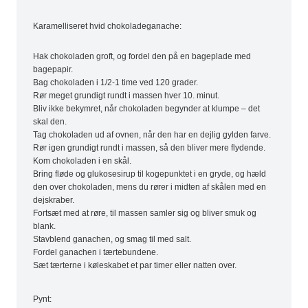
Karamelliseret hvid chokoladeganache:
Hak chokoladen groft, og fordel den på en bageplade med
bagepapir.
Bag chokoladen i 1/2-1 time ved 120 grader.
Rør meget grundigt rundt i massen hver 10. minut.
Bliv ikke bekymret, når chokoladen begynder at klumpe – det
skal den.
Tag chokoladen ud af ovnen, når den har en dejlig gylden farve.
Rør igen grundigt rundt i massen, så den bliver mere flydende.
Kom chokoladen i en skål.
Bring fløde og glukosesirup til kogepunktet i en gryde, og hæld
den over chokoladen, mens du rører i midten af skålen med en
dejskraber.
Fortsæt med at røre, til massen samler sig og bliver smuk og
blank.
Stavblend ganachen, og smag til med salt.
Fordel ganachen i tærtebundene.
Sæt tærterne i køleskabet et par timer eller natten over.
Pynt: