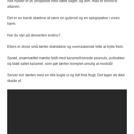
Alle hylder er pt. proppede med søde sager, og alm. mad er forvist til
altanen.
Det er en barsk skæbne at være en gulerod og en spegepølse i vores
hjem.
Har du styr på desserten endnu?
Ellers er disse små tærter drønlækre og overraskende lette at trylle frem.
Sprød, smørmættet mørdej fyldt med karamelliserede peanuts, pufsukker
og blød saltet karamel, som gør tærten komplet umulig at modstå!
Server evt. tærten med en lille kugle is og lidt frisk frugt. Det tager de ikke
skade af.