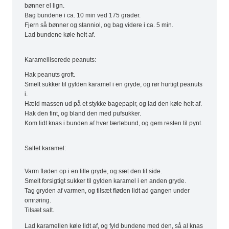
bønner el lign.
Bag bundene i ca. 10 min ved 175 grader.
Fjern så bønner og stanniol, og bag videre i ca. 5 min.
Lad bundene køle helt af.
Karamelliserede peanuts:
Hak peanuts groft.
Smelt sukker til gylden karamel i en gryde, og rør hurtigt peanuts
i.
Hæld massen ud på et stykke bagepapir, og lad den køle helt af.
Hak den fint, og bland den med pufsukker.
Kom lidt knas i bunden af hver tærtebund, og gem resten til pynt.
Saltet karamel:
Varm fløden op i en lille gryde, og sæt den til side.
Smelt forsigtigt sukker til gylden karamel i en anden gryde.
Tag gryden af varmen, og tilsæt fløden lidt ad gangen under
omrøring.
Tilsæt salt.
Lad karamellen køle lidt af, og fyld bundene med den, så al knas