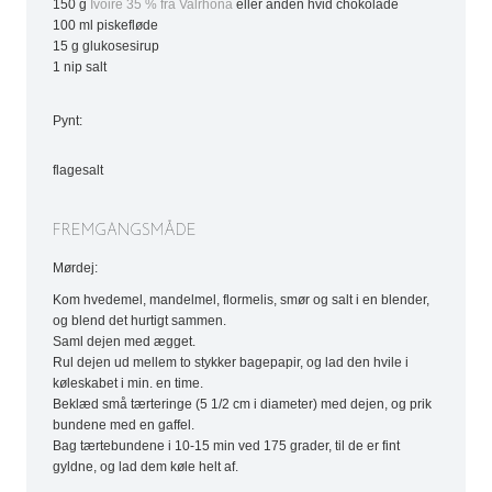
150 g
Ivoire 35 % fra Valrhona
eller anden hvid chokolade
100 ml piskefløde
15 g glukosesirup
1 nip salt
Pynt:
flagesalt
FREMGANGSMÅDE
Mørdej:
Kom hvedemel, mandelmel, flormelis, smør og salt i en blender,
og blend det hurtigt sammen.
Saml dejen med ægget.
Rul dejen ud mellem to stykker bagepapir, og lad den hvile i
køleskabet i min. en time.
Beklæd små tærteringe (5 1/2 cm i diameter) med dejen, og prik
bundene med en gaffel.
Bag tærtebundene i 10-15 min ved 175 grader, til de er fint
gyldne, og lad dem køle helt af.