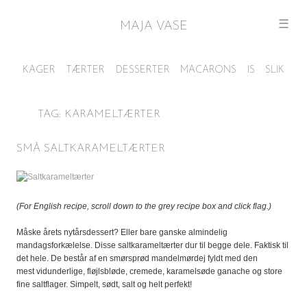
☰
MAJA VASE
TAG:
KARAMELTÆRTER
SMÅ SALTKARAMELTÆRTER
(For English recipe, scroll down to the grey recipe box and click flag.)
Måske årets nytårsdessert? Eller bare ganske almindelig
mandagsforkælelse. Disse saltkarameltærter dur til begge dele. Faktisk til
det hele. De består af en smørsprød mandelmørdej fyldt med den
mest vidunderlige, fløjlsbløde, cremede, karamelsøde ganache og store
fine saltflager. Simpelt, sødt, salt og helt perfekt!