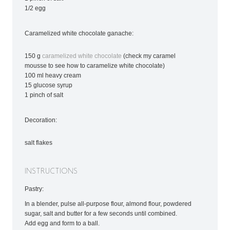
1/2 egg
Caramelized white chocolate ganache:
150 g
caramelized white chocolate
(check my caramel
mousse to see how to caramelize white chocolate)
100 ml heavy cream
15 glucose syrup
1 pinch of salt
Decoration:
salt flakes
INSTRUCTIONS
Pastry:
In a blender, pulse all-purpose flour, almond flour, powdered
sugar, salt and butter for a few seconds until combined.
Add egg and form to a ball.