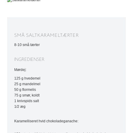
SMÅ SALTKARAMELTÆRTER
8-10 små tærter
INGREDIENSER
Mørdej:
125 g hvedemel
25 g mandelmel
50 g flormelis
75 g smør, koldt
1 knivspids salt
1/2 æg
Karamelliseret hvid chokoladeganache: