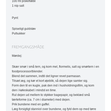
100 ml piskefløde
1 nip salt
Pynt:
Spiseligt guldstøv
Pufsukker
FREMGANGSMÅDE
Mørdej:
Skær smør i små tern, og kom mel, flormelis, salt og smørtern i en
foodprocessor/blender.
Blend det sammen, indtil det ligner revet parmasan.
Tilsæt æg, og kør et kort øjeblik, så dejen lige samler sig.
Form den til en kugle, pak den ind i husholdningsfilm, og kom
den i køleskabet i mindst en time.
Rul dejen ud mellem to stykker bagepapir, og beklæd små
tærteforme (ca. 7 cm i diameter) med dejen.
Prik bundene med en gaffel.
Læg forsigtigt stanniol over bundene, og fyld dem op med tørre