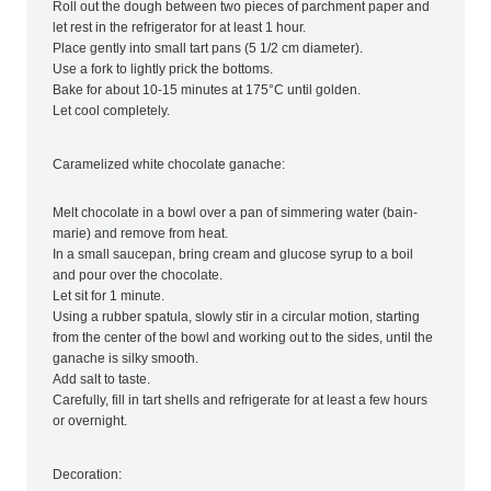
Roll out the dough between two pieces of parchment paper and
let rest in the refrigerator for at least 1 hour.
Place gently into small tart pans (5 1/2 cm diameter).
Use a fork to lightly prick the bottoms.
Bake for about 10-15 minutes at 175°C until golden.
Let cool completely.
Caramelized white chocolate ganache:
Melt chocolate in a bowl over a pan of simmering water (bain-
marie) and remove from heat.
In a small saucepan, bring cream and glucose syrup to a boil
and pour over the chocolate.
Let sit for 1 minute.
Using a rubber spatula, slowly stir in a circular motion, starting
from the center of the bowl and working out to the sides, until the
ganache is silky smooth.
Add salt to taste.
Carefully, fill in tart shells and refrigerate for at least a few hours
or overnight.
Decoration: