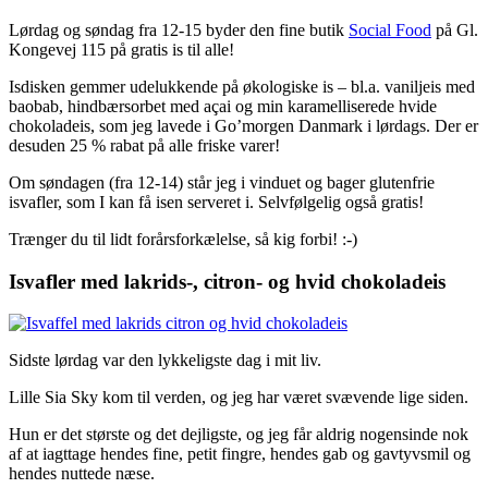
Lørdag og søndag fra 12-15 byder den fine butik
Social Food
på Gl.
Kongevej 115 på gratis is til alle!
Isdisken gemmer udelukkende på økologiske is – bl.a. vaniljeis med
baobab, hindbærsorbet med açai og min karamelliserede hvide
chokoladeis, som jeg lavede i Go’morgen Danmark i lørdags. Der er
desuden 25 % rabat på alle friske varer!
Om søndagen (fra 12-14) står jeg i vinduet og bager glutenfrie
isvafler, som I kan få isen serveret i. Selvfølgelig også gratis!
Trænger du til lidt forårsforkælelse, så kig forbi! :-)
Isvafler med lakrids-, citron- og hvid chokoladeis
Sidste lørdag var den lykkeligste dag i mit liv.
Lille Sia Sky kom til verden, og jeg har været svævende lige siden.
Hun er det største og det dejligste, og jeg får aldrig nogensinde nok
af at iagttage hendes fine, petit fingre, hendes gab og gavtyvsmil og
hendes nuttede næse.