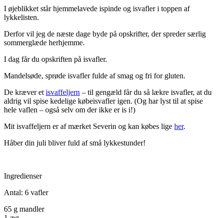
I øjeblikket står hjemmelavede ispinde og isvafler i toppen af
lykkelisten.
Derfor vil jeg de næste dage byde på opskrifter, der spreder særlig
sommerglæde herhjemme.
I dag får du opskriften på isvafler.
Mandelsøde, sprøde isvafler fulde af smag og fri for gluten.
De kræver et
isvaffeljern
– til gengæld får du så lækre isvafler, at du
aldrig vil spise kedelige købeisvafler igen. (Og har lyst til at spise
hele vaflen – også selv om der ikke er is i!)
Mit isvaffeljern er af mærket Severin og kan købes lige
her
.
Håber din juli bliver fuld af små lykkestunder!
Ingredienser
Antal: 6 vafler
65 g mandler
1 æg