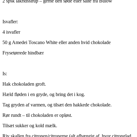
2 spsk lakridssirup – gerne den søde eller salte fra Bülow
Isvafler:
4 isvafler
50 g Amedei Toscano White eller anden hvid chokolade
Frysetørrede hindbær
Is:
Hak chokoladen groft.
Hæld fløden i en gryde, og bring det i kog.
Tag gryden af varmen, og tilsæt den hakkede chokolade.
Rør rundt – til chokoladen er opløst.
Tilsæt sukker og kold mælk.
Riv skallen fra citronen/citronerne (alt afhængig af, hvor citronglad