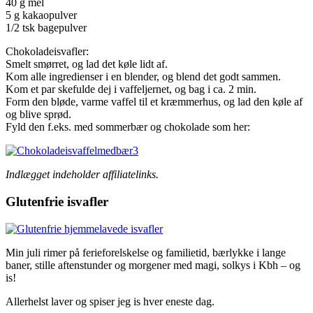
40 g mel
5 g kakaopulver
1/2 tsk bagepulver
Chokoladeisvafler:
Smelt smørret, og lad det køle lidt af.
Kom alle ingredienser i en blender, og blend det godt sammen.
Kom et par skefulde dej i vaffeljernet, og bag i ca. 2 min.
Form den bløde, varme vaffel til et kræmmerhus, og lad den køle af
og blive sprød.
Fyld den f.eks. med sommerbær og chokolade som her:
Indlægget indeholder affiliatelinks.
Glutenfrie isvafler
Min juli rimer på ferieforelskelse og familietid, bærlykke i lange
baner, stille aftenstunder og morgener med magi, solkys i Kbh – og
is!
Allerhelst laver og spiser jeg is hver eneste dag.