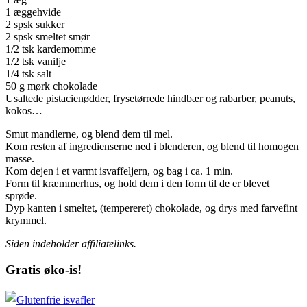
1 æggehvide
2 spsk sukker
2 spsk smeltet smør
1/2 tsk kardemomme
1/2 tsk vanilje
1/4 tsk salt
50 g mørk chokolade
Usaltede pistacienødder, frysetørrede hindbær og rabarber, peanuts,
kokos…
Smut mandlerne, og blend dem til mel.
Kom resten af ingredienserne ned i blenderen, og blend til homogen
masse.
Kom dejen i et varmt isvaffeljern, og bag i ca. 1 min.
Form til kræmmerhus, og hold dem i den form til de er blevet
sprøde.
Dyp kanten i smeltet, (tempereret) chokolade, og drys med farvefint
krymmel.
Siden indeholder affiliatelinks.
Gratis øko-is!