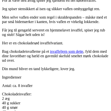
For at være helt ærlig spiser jeg sjældent en hel købeisvaffel.
Jeg spiser stensikkert al isen og slikker vaflen omhyggeligt ren.
Men selve vaflen ender som regel i skraldespanden – måske med et
par små bidemærker i kanten, hvis vaflen er virkelig lokkende.
Får jeg til gengæld serveret en hjemmelavet isvaffel, spiser jeg rub
og stub! Sågar helt uden is!
Her er en chokoladesød isvaffelvariant.
Bag chokoladeisvaflerne på et
isvaffeljern som dette
, fyld dem med
dine favoritbær og hæld en gavmild skefuld smeltet mørk chokolade
ud over.
Din mund bliver en tand lykkeligere, lover jeg.
Ingredienser
Antal: ca. 8 isvafler
Chokoladeisvafler:
2 æg
40 g sukker
40 g smør