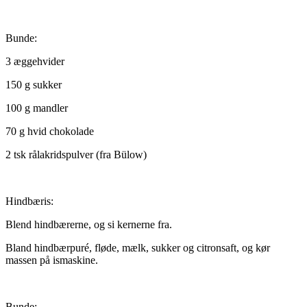
Bunde:
3 æggehvider
150 g sukker
100 g mandler
70 g hvid chokolade
2 tsk rålakridspulver (fra Bülow)
Hindbæris:
Blend hindbærerne, og si kernerne fra.
Bland hindbærpuré, fløde, mælk, sukker og citronsaft, og kør
massen på ismaskine.
Bunde: