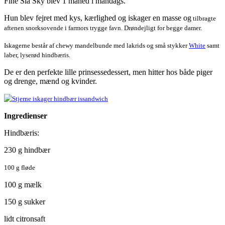
Fine Sia Sky blev 1 måned i mandags.
Hun blev fejret med kys, kærlighed og iskager en masse og
tilbragte
aftenen snorksovende i farmors trygge favn. Drøndejligt for begge damer.
Iskagerne består af
chewy mandelbunde med lakrids og små stykker
White
samt
laber, lyserød hindbæris.
De er den perfekte lille prinsessedessert, men hitter hos både piger
og drenge, mænd og kvinder.
Ingredienser
Hindbæris:
230 g hindbær
100 g fløde
100 g mælk
150 g sukker
lidt citronsaft