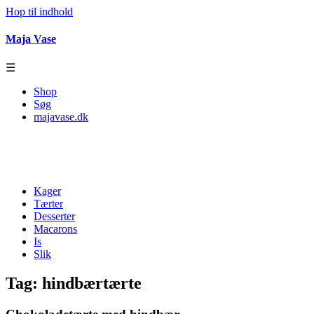
Hop til indhold
Maja Vase
☰
Shop
Søg
majavase.dk
Kager
Tærter
Desserter
Macarons
Is
Slik
Tag:
hindbærtærte