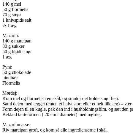
140 g mel
50 g flormelis
70 g smør
1 knivspids salt
½-1 æg
Mazarin:
140 g marcipan
80 g sukker
50 g blødt smør
1 æg
Pynt:
50 g chokolade
hindbær
Flormelis
Mørdej:
Kom mel og flormelis i en skål, og smuldr det kolde smør heri.
Saml dejen med ægget (enten et halvt stort eller et helt lille æg) – vær
Form dejen til en kugle, pak den ind i husholdningsfilm, og sæt den på
Beklæd tærteformen ( 20 cm i diameter) med mørdej.
Mazarinmasse:
Riv marcipan groft, og kom så alle ingredienserne i skål.