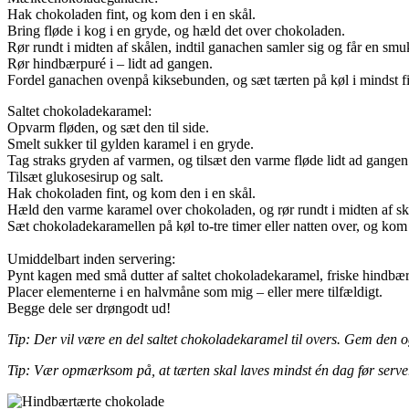
Hak chokoladen fint, og kom den i en skål.
Bring fløde i kog i en gryde, og hæld det over chokoladen.
Rør rundt i midten af skålen, indtil ganachen samler sig og får en smu
Rør hindbærpuré i – lidt ad gangen.
Fordel ganachen ovenpå kiksebunden, og sæt tærten på køl i mindst fire
Saltet chokoladekaramel:
Opvarm fløden, og sæt den til side.
Smelt sukker til gylden karamel i en gryde.
Tag straks gryden af varmen, og tilsæt den varme fløde lidt ad gange
Tilsæt glukosesirup og salt.
Hak chokoladen fint, og kom den i en skål.
Hæld den varme karamel over chokoladen, og rør rundt i midten af skå
Sæt chokoladekaramellen på køl to-tre timer eller natten over, og kom
Umiddelbart inden servering:
Pynt kagen med små dutter af saltet chokoladekaramel, friske hindbær,
Placer elementerne i en halvmåne som mig – eller mere tilfældigt.
Begge dele ser drøngodt ud!
Tip: Der vil være en del saltet chokoladekaramel til overs. Gem den 
Tip: Vær opmærksom på, at tærten skal laves mindst én dag før server