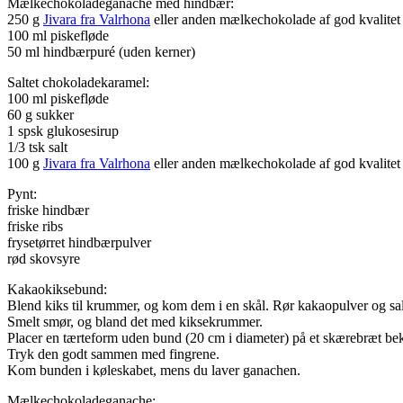
Mælkechokoladeganache med hindbær:
250 g
Jivara fra Valrhona
eller anden mælkechokolade af god kvalitet
100 ml piskefløde
50 ml hindbærpuré (uden kerner)
Saltet chokoladekaramel:
100 ml piskefløde
60 g sukker
1 spsk glukosesirup
1/3 tsk salt
100 g
Jivara fra Valrhona
eller anden mælkechokolade af god kvalitet
Pynt:
friske hindbær
friske ribs
frysetørret hindbærpulver
rød skovsyre
Kakaokiksebund:
Blend kiks til krummer, og kom dem i en skål. Rør kakaopulver og salt
Smelt smør, og bland det med kiksekrummer.
Placer en tærteform uden bund (20 cm i diameter) på et skærebræt be
Tryk den godt sammen med fingrene.
Kom bunden i køleskabet, mens du laver ganachen.
Mælkechokoladeganache: