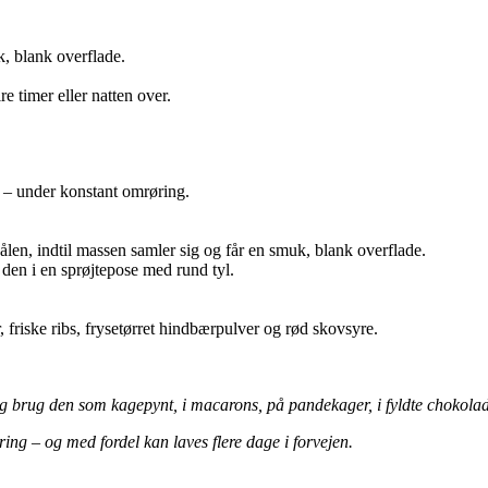
k, blank overflade.
 timer eller natten over.
n – under konstant omrøring.
len, indtil massen samler sig og får en smuk, blank overflade.
 den i en sprøjtepose med rund tyl.
 friske ribs, frysetørret hindbærpulver og rød skovsyre.
og brug den som kagepynt, i macarons, på pandekager, i fyldte chokolad
ing – og med fordel kan laves flere dage i forvejen.