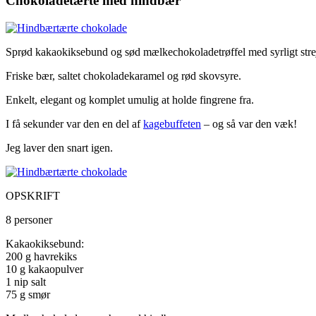
Chokoladetærte med hindbær
Sprød kakaokiksebund og sød mælkechokoladetrøffel med syrligt strej
Friske bær, saltet chokoladekaramel og rød skovsyre.
Enkelt, elegant og komplet umulig at holde fingrene fra.
I få sekunder var den en del af
kagebuffeten
– og så var den væk!
Jeg laver den snart igen.
OPSKRIFT
8 personer
Kakaokiksebund:
200 g havrekiks
10 g kakaopulver
1 nip salt
75 g smør