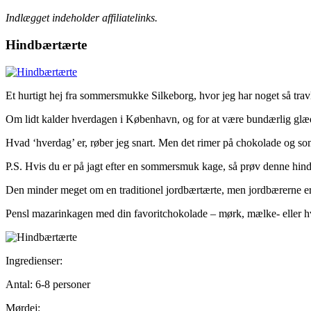
Indlægget indeholder affiliatelinks.
Hindbærtærte
Et hurtigt hej fra sommersmukke Silkeborg, hvor jeg har noget så trav
Om lidt kalder hverdagen i København, og for at være bundærlig glæ
Hvad ‘hverdag’ er, røber jeg snart. Men det rimer på chokolade og s
P.S. Hvis du er på jagt efter en sommersmuk kage, så prøv denne hin
Den minder meget om en traditionel jordbærtærte, men jordbærerne er e
Pensl mazarinkagen med din favoritchokolade – mørk, mælke- eller h
Ingredienser:
Antal: 6-8 personer
Mørdej: