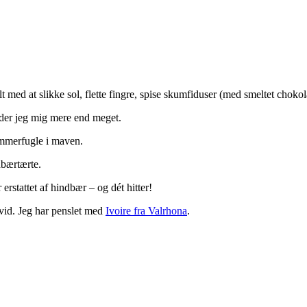
lt med at slikke sol, flette fingre, spise skumfiduser (med smeltet cho
der jeg mig mere end meget.
ommerfugle i maven.
dbærtærte.
rstattet af hindbær – og dét hitter!
vid. Jeg har penslet med
Ivoire fra Valrhona
.