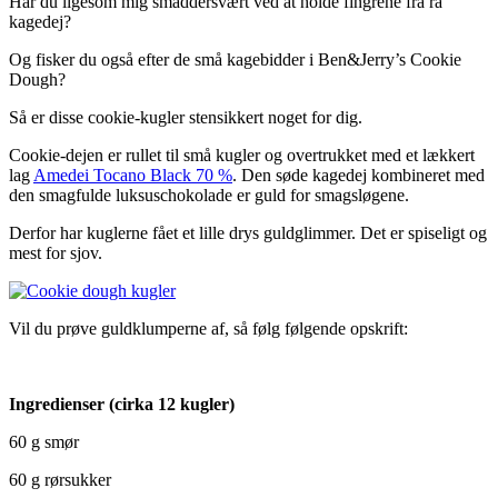
Har du ligesom mig smaddersvært ved at holde fingrene fra rå
kagedej?
Og fisker du også efter de små kagebidder i Ben&Jerry’s Cookie
Dough?
Så er disse cookie-kugler stensikkert noget for dig.
Cookie-dejen er rullet til små kugler og overtrukket med et lækkert
lag
Amedei Tocano Black 70 %
. Den søde kagedej kombineret med
den smagfulde luksuschokolade er guld for smagsløgene.
Derfor har kuglerne fået et lille drys guldglimmer. Det er spiseligt og
mest for sjov.
Vil du prøve guldklumperne af, så følg følgende opskrift:
Ingredienser (cirka 12 kugler)
60 g smør
60 g rørsukker