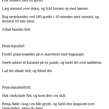
Prik bunden med en gaffel.
Læg stanniol over dejen, og fyld formen op med bønner.
Bag tærtebunden ved 180 grader i 10 minutter med stanniol, og
dernæst 10 min uden.
Afkøl bunden helt.
Pistaciepraliné:
Fordel pistacienødder på et skærebræt med bagepapir.
Smelt sukker til karamel på en pande, og hæld det over nødderne.
Lad det afkøle helt, og blend det.
Pistaciepralinéfyld:
Hak chokolade fint, og kom den i en skål.
Bring fløde i kog i en lille gryde, og hæld den langsomt over
chokoladen, mens du rører.