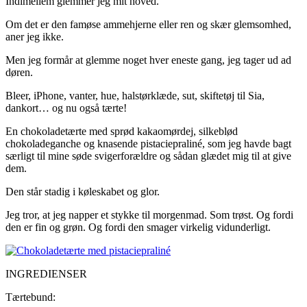
Indimellem glemmer jeg mit hoved.
Om det er den famøse ammehjerne eller ren og skær glemsomhed,
aner jeg ikke.
Men jeg formår at glemme noget hver eneste gang, jeg tager ud ad
døren.
Bleer, iPhone, vanter, hue, halstørklæde, sut, skiftetøj til Sia,
dankort… og nu også tærte!
En chokoladetærte med sprød kakaomørdej, silkeblød
chokoladeganche og knasende pistaciepraliné, som jeg havde bagt
særligt til mine søde svigerforældre og sådan glædet mig til at give
dem.
Den står stadig i køleskabet og glor.
Jeg tror, at jeg napper et stykke til morgenmad. Som trøst. Og fordi
den er fin og grøn. Og fordi den smager virkelig vidunderligt.
INGREDIENSER
Tærtebund: