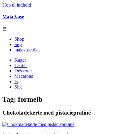
Hop til indhold
Maja Vase
☰
Shop
Søg
majavase.dk
Kager
Tærter
Desserter
Macarons
Is
Slik
Tag:
formelb
Chokoladetærte med pistaciepraliné