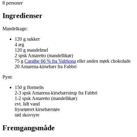
8 personer
Ingredienser
Mandelkage:
120 g sukker
4 æg
120 g mandelmel
2 spsk Amaretto (mandellikør)
75 g
Caraïbe 66 % fra Valrhona
eller anden mørk chokolade
20 Amarena-kirsebær fra Fabbri
Pynt:
150 g flormelis
2-3 spsk Amarena-kirsebærsirup fra Fabbri
1-2 spsk Amaretto (mandellikør)
evt. lidt vand
frysetørret kirsebærstøv
rød skovsyre
Fremgangsmåde