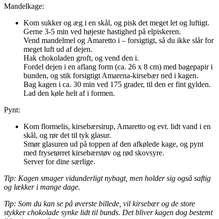
Mandelkage:
Kom sukker og æg i en skål, og pisk det meget let og luftigt.
Gerne 3-5 min ved højeste hastighed på elpiskeren.
Vend mandelmel og Amaretto i – forsigtigt, så du ikke slår for
meget luft ud af dejen.
Hak chokoladen groft, og vend den i.
Fordel dejen i en aflang form (ca. 26 x 8 cm) med bagepapir i
bunden, og stik forsigtigt Amarena-kirsebær ned i kagen.
Bag kagen i ca. 30 min ved 175 grader, til den er fint gylden.
Lad den køle helt af i formen.
Pynt:
Kom flormelis, kirsebærsirup, Amaretto og evt. lidt vand i en
skål, og rør det til tyk glasur.
Smør glasuren ud på toppen af den afkølede kage, og pynt
med frysetørret kirsebærstøv og rød skovsyre.
Server for dine særlige.
Tip: Kagen smager vidunderligt nybagt, men holder sig også saftig
og lækker i mange dage.
Tip: Som du kan se på øverste billede, vil kirsebær og de store
stykker chokolade synke lidt til bunds. Det bliver kagen dog bestemt