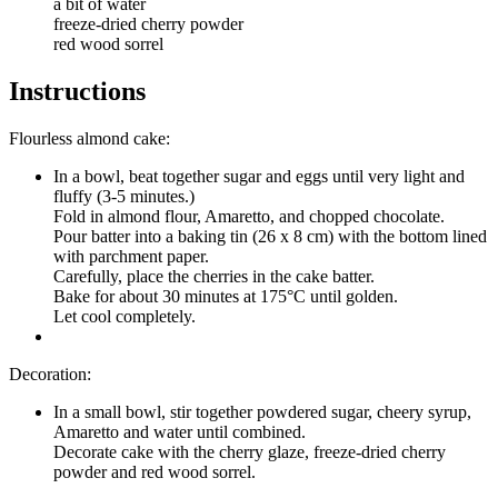
a bit of water
freeze-dried cherry powder
red wood sorrel
Instructions
Flourless almond cake:
In a bowl, beat together sugar and eggs until very light and
fluffy (3-5 minutes.)
Fold in almond flour, Amaretto, and chopped chocolate.
Pour batter into a baking tin (26 x 8 cm) with the bottom lined
with parchment paper.
Carefully, place the cherries in the cake batter.
Bake for about 30 minutes at 175°C until golden.
Let cool completely.
Decoration:
In a small bowl, stir together powdered sugar, cheery syrup,
Amaretto and water until combined.
Decorate cake with the cherry glaze, freeze-dried cherry
powder and red wood sorrel.