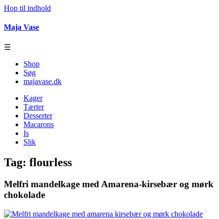
Hop til indhold
Maja Vase
☰
Shop
Søg
majavase.dk
Kager
Tærter
Desserter
Macarons
Is
Slik
Tag:
flourless
Melfri mandelkage med Amarena-kirsebær og mørk
chokolade