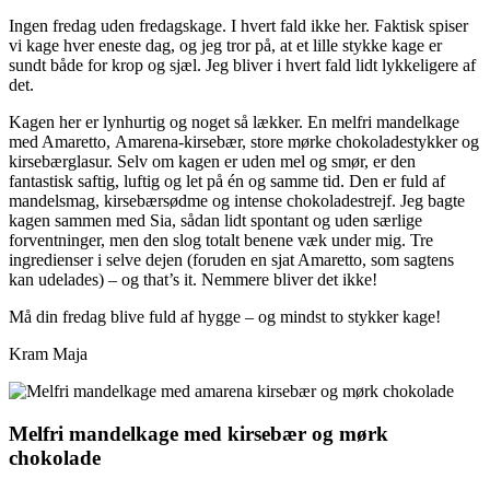
Ingen fredag uden fredagskage. I hvert fald ikke her. Faktisk spiser
vi kage hver eneste dag, og jeg tror på, at et lille stykke kage er
sundt både for krop og sjæl. Jeg bliver i hvert fald lidt lykkeligere af
det.
Kagen her er lynhurtig og noget så lækker. En melfri mandelkage
med Amaretto, Amarena-kirsebær, store mørke chokoladestykker og
kirsebærglasur. Selv om kagen er uden mel og smør, er den
fantastisk saftig, luftig og let på én og samme tid. Den er fuld af
mandelsmag, kirsebærsødme og intense chokoladestrejf. Jeg bagte
kagen sammen med Sia, sådan lidt spontant og uden særlige
forventninger, men den slog totalt benene væk under mig. Tre
ingredienser i selve dejen (foruden en sjat Amaretto, som sagtens
kan udelades) – og that’s it. Nemmere bliver det ikke!
Må din fredag blive fuld af hygge – og mindst to stykker kage!
Kram Maja
Melfri mandelkage med kirsebær og mørk
chokolade