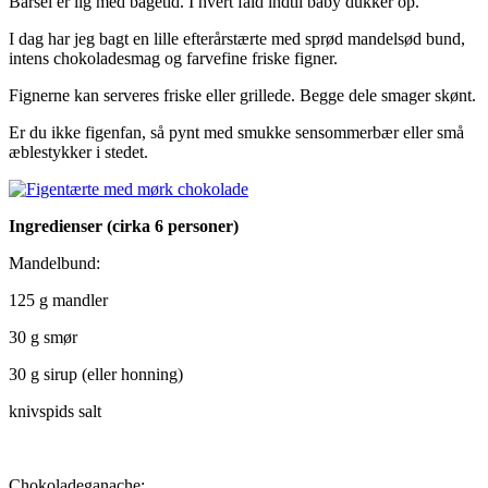
Barsel er lig med bagetid. I hvert fald indtil baby dukker op.
I dag har jeg bagt en lille efterårstærte med sprød mandelsød bund,
intens chokoladesmag og farvefine friske figner.
Fignerne kan serveres friske eller grillede. Begge dele smager skønt.
Er du ikke figenfan, så pynt med smukke sensommerbær eller små
æblestykker i stedet.
Ingredienser (cirka 6 personer)
Mandelbund:
125 g mandler
30 g smør
30 g sirup (eller honning)
knivspids salt
Chokoladeganache: