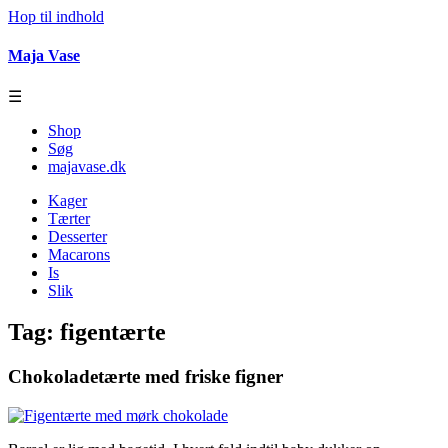
Hop til indhold
Maja Vase
☰
Shop
Søg
majavase.dk
Kager
Tærter
Desserter
Macarons
Is
Slik
Tag:
figentærte
Chokoladetærte med friske figner