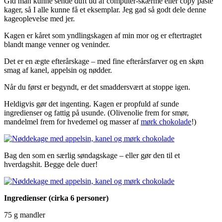
Gid man kunne sende duft ud af computer-skærme eller copy paste
kager, så I alle kunne få et eksemplar. Jeg gad så godt dele denne
kageoplevelse med jer.
Kagen er kåret som yndlingskagen af min mor og er eftertragtet
blandt mange venner og veninder.
Det er en ægte efterårskage – med fine efterårsfarver og en skøn
smag af kanel, appelsin og nødder.
Når du først er begyndt, er det smaddersvært at stoppe igen.
Heldigvis gør det ingenting. Kagen er propfuld af sunde
ingredienser og fattig på usunde. (Olivenolie frem for smør,
mandelmel frem for hvedemel og masser af
mørk chokolade
!)
Bag den som en særlig søndagskage – eller gør den til et
hverdagshit. Begge dele duer!
Ingredienser (cirka 6 personer)
75 g mandler