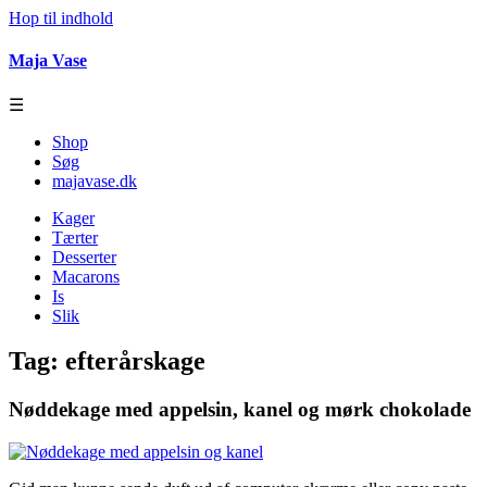
Hop til indhold
Maja Vase
☰
Shop
Søg
majavase.dk
Kager
Tærter
Desserter
Macarons
Is
Slik
Tag:
efterårskage
Nøddekage med appelsin, kanel og mørk chokolade