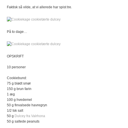
Faktisk så vilde, at vi allerede har spist tre.
På to dage…
OPSKRIFT
10 personer
Cookiebund:
75 g blødt smør
150 g brun farin
1 æg
100 g hvedemel
50 g finvalsede havregryn
1/2 tsk salt
50 g
Dulcey fra Valrhona
50 g saltede peanuts