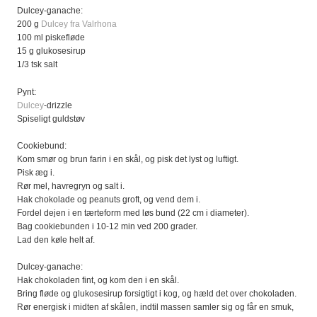
Dulcey-ganache:
200 g
Dulcey fra Valrhona
100 ml piskefløde
15 g glukosesirup
1/3 tsk salt
Pynt:
Dulcey
-drizzle
Spiseligt guldstøv
Cookiebund:
Kom smør og brun farin i en skål, og pisk det lyst og luftigt.
Pisk æg i.
Rør mel, havregryn og salt i.
Hak chokolade og peanuts groft, og vend dem i.
Fordel dejen i en tærteform med løs bund (22 cm i diameter).
Bag cookiebunden i 10-12 min ved 200 grader.
Lad den køle helt af.
Dulcey-ganache:
Hak chokoladen fint, og kom den i en skål.
Bring fløde og glukosesirup forsigtigt i kog, og hæld det over chokoladen.
Rør energisk i midten af skålen, indtil massen samler sig og får en smuk,