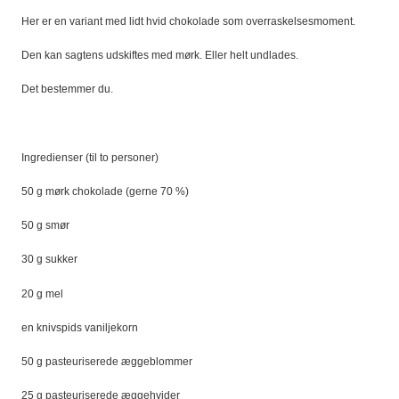
Her er en variant med lidt hvid chokolade som overraskelsesmoment.
Den kan sagtens udskiftes med mørk. Eller helt undlades.
Det bestemmer du.
Ingredienser (til to personer)
50 g mørk chokolade (gerne 70 %)
50 g smør
30 g sukker
20 g mel
en knivspids vaniljekorn
50 g pasteuriserede æggeblommer
25 g pasteuriserede æggehvider