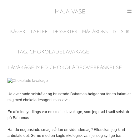
☰
MAJA VASE
TAG:
CHOKOLADELAVAKAGE
LAVAKAGE MED CHOKOLADEOVERRASKELSE
Ud over søde solstråler og brusende Bahamas-bølger har ferien forkælet
mig med chokoladesager i massevis.
Én af mine yndlings var en smeltet lavakage, som jeg nød i sødt selskab
på Bahamas.
Har du nogensinde smagt sådan en vidundersag? Ellers kan jeg klart
anbefale det. Gerne med en kugle økologisk vaniljeis og syrlige bær.