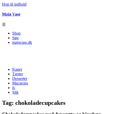
Hop til indhold
Maja Vase
☰
Shop
Søg
majavase.dk
Kager
Tærter
Desserter
Macarons
Is
Slik
Tag:
chokoladecupcakes