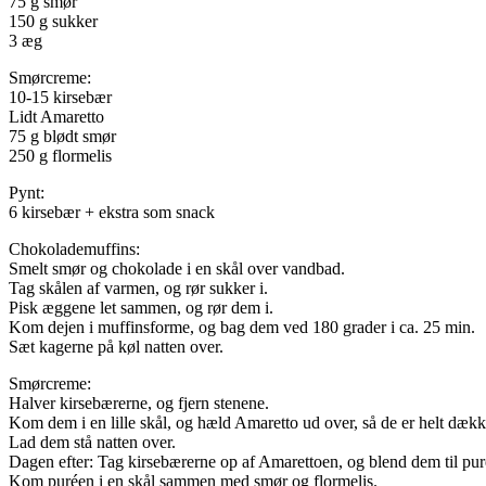
75 g smør
150 g sukker
3 æg
Smørcreme:
10-15 kirsebær
Lidt Amaretto
75 g blødt smør
250 g flormelis
Pynt:
6 kirsebær + ekstra som snack
Chokolademuffins:
Smelt smør og chokolade i en skål over vandbad.
Tag skålen af varmen, og rør sukker i.
Pisk æggene let sammen, og rør dem i.
Kom dejen i muffinsforme, og bag dem ved 180 grader i ca. 25 min.
Sæt kagerne på køl natten over.
Smørcreme:
Halver kirsebærerne, og fjern stenene.
Kom dem i en lille skål, og hæld Amaretto ud over, så de er helt dæk
Lad dem stå natten over.
Dagen efter: Tag kirsebærerne op af Amarettoen, og blend dem til pur
Kom puréen i en skål sammen med smør og flormelis.