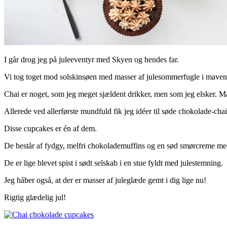
I går drog jeg på juleeventyr med Skyen og hendes far.
Vi tog toget mod solskinsøen med masser af julesommerfugle i maven
Chai er noget, som jeg meget sjældent drikker, men som jeg elsker. M
Allerede ved allerførste mundfuld fik jeg idéer til søde chokolade-cha
Disse cupcakes er én af dem.
De består af fydgy, melfri chokolademuffins og en sød smørcreme me
De er lige blevet spist i sødt selskab i en stue fyldt med julestemning.
Jeg håber også, at der er masser af juleglæde gemt i dig lige nu!
Rigtig glædelig jul!