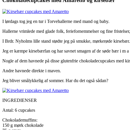
Chokoladecupcakes med Amaretto og kirsebær
I lørdags tog jeg en tur i Torvehallerne med mand og baby.
Hallerne vrimlede med glade folk, feriefornemmelser og fine fristelser,
I Brdr. Nyholms lille stand stødte jeg på smukke, mørkerøde kirsebær.
Jeg er kæmpe kirsebærfan og har savnet smagen af de søde bær i m a
Nogle af dem havnede på disse glutenfrie chokoladecupcakes med k
Andre havnede direkte i maven.
Jeg bliver smålykkelig af sommer. Har du det også sådan?
INGREDIENSER
Antal: 6 cupcakes
Chokolademuffins:
150 g mørk chokolade