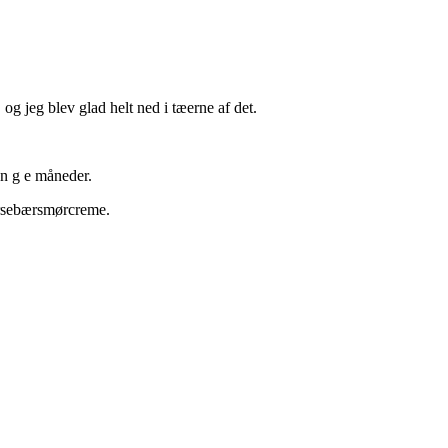
 og jeg blev glad helt ned i tæerne af det.
 n g e måneder.
irsebærsmørcreme.