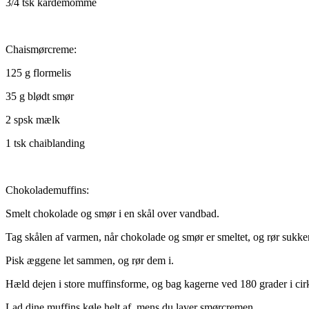
3/4 tsk kardemomme
Chaismørcreme:
125 g flormelis
35 g blødt smør
2 spsk mælk
1 tsk chaiblanding
Chokolademuffins:
Smelt chokolade og smør i en skål over vandbad.
Tag skålen af varmen, når chokolade og smør er smeltet, og rør sukker
Pisk æggene let sammen, og rør dem i.
Hæld dejen i store muffinsforme, og bag kagerne ved 180 grader i cir
Lad dine muffins køle helt af, mens du laver smørcremen.