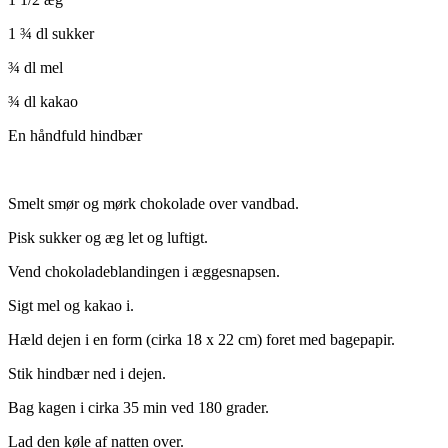
1 ¾ dl sukker
¾ dl mel
¾ dl kakao
En håndfuld hindbær
Smelt smør og mørk chokolade over vandbad.
Pisk sukker og æg let og luftigt.
Vend chokoladeblandingen i æggesnapsen.
Sigt mel og kakao i.
Hæld dejen i en form (cirka 18 x 22 cm) foret med bagepapir.
Stik hindbær ned i dejen.
Bag kagen i cirka 35 min ved 180 grader.
Lad den køle af natten over.