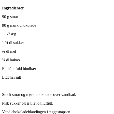
Ingredienser
90 g smør
90 g mørk chokolade
1 1/2 æg
1 ¾ dl sukker
¾ dl mel
¾ dl kakao
En håndfuld hindbær
Lidt havsalt
Smelt smør og mørk chokolade over vandbad.
Pisk sukker og æg let og luftigt.
Vend chokoladeblandingen i æggesnapsen.