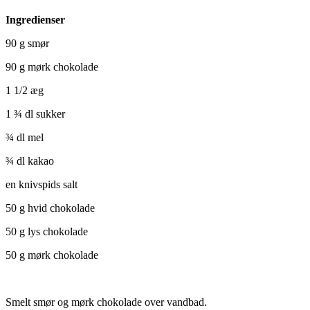
Ingredienser
90 g smør
90 g mørk chokolade
1 1/2 æg
1 ¾ dl sukker
¾ dl mel
¾ dl kakao
en knivspids salt
50 g hvid chokolade
50 g lys chokolade
50 g mørk chokolade
Smelt smør og mørk chokolade over vandbad.