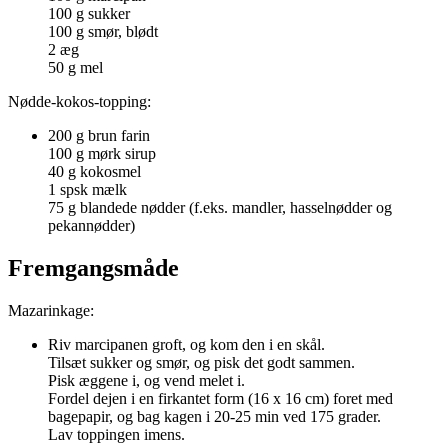
100 g sukker
100 g smør, blødt
2 æg
50 g mel
Nødde-kokos-topping:
200 g brun farin
100 g mørk sirup
40 g kokosmel
1 spsk mælk
75 g blandede nødder (f.eks. mandler, hasselnødder og
pekannødder)
Fremgangsmåde
Mazarinkage:
Riv marcipanen groft, og kom den i en skål.
Tilsæt sukker og smør, og pisk det godt sammen.
Pisk æggene i, og vend melet i.
Fordel dejen i en firkantet form (16 x 16 cm) foret med
bagepapir, og bag kagen i 20-25 min ved 175 grader.
Lav toppingen imens.