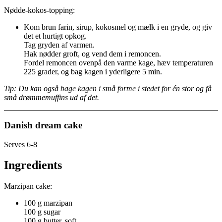
Nødde-kokos-topping:
Kom brun farin, sirup, kokosmel og mælk i en gryde, og giv
det et hurtigt opkog.
Tag gryden af varmen.
Hak nødder groft, og vend dem i remoncen.
Fordel remoncen ovenpå den varme kage, hæv temperaturen
225 grader, og bag kagen i yderligere 5 min.
Tip: Du kan også bage kagen i små forme i stedet for én stor og få
små drømmemuffins ud af det.
Danish dream cake
Serves 6-8
Ingredients
Marzipan cake:
100 g marzipan
100 g sugar
100 g butter, soft