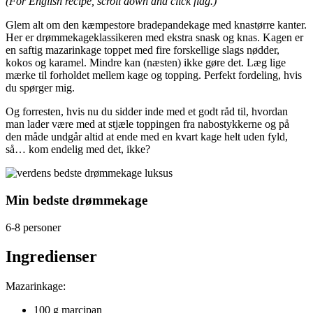
(For English recipe, scroll down and click flag.)
Glem alt om den kæmpestore bradepandekage med knastørre kanter.
Her er drømmekageklassikeren med ekstra snask og knas. Kagen er
en saftig mazarinkage toppet med fire forskellige slags nødder,
kokos og karamel. Mindre kan (næsten) ikke gøre det. Læg lige
mærke til forholdet mellem kage og topping. Perfekt fordeling, hvis
du spørger mig.
Og forresten, hvis nu du sidder inde med et godt råd til, hvordan
man lader være med at stjæle toppingen fra nabostykkerne og på
den måde undgår altid at ende med en kvart kage helt uden fyld,
så… kom endelig med det, ikke?
Min bedste drømmekage
6-8 personer
Ingredienser
Mazarinkage:
100 g marcipan