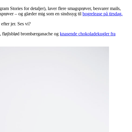
m Stories for detaljer), laver flere smagsprøver, besvarer mails,
agsprøver – og glæder mig som en sindssyg til
bogrelease på tirsdag.
fter jer. Ses vi?
und, fløjlsblød brombærganache og
knasende chokoladekugler fra