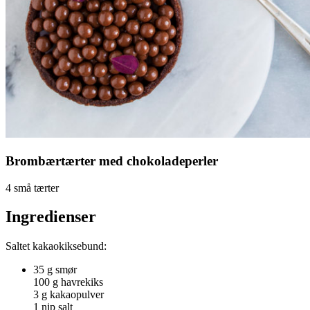
Brombærtærter med chokoladeperler
4 små tærter
Ingredienser
Saltet kakaokiksebund:
35 g smør
100 g havrekiks
3 g kakaopulver
1 nip salt