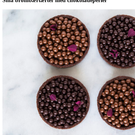
Små brombærtærter med chokoladeperler