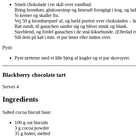
Smelt chokolade i en skål over vandbad.
Bring brombær, glukosesirup og limesaft forsigtigt i kog, og lad 
Si kerner og skaller fra.
Vej 50 g brombærpuré af, og hæld puréen over chokoladen – lid
Rør rundt, til ganachen samler sig og bliver smuk og blank.
Stavblend, og fordel ganachen i de små kiksebunde. (Efterlad e
Stil dem på køl i min. et par timer eller natten over.
Pynt:
Pynt tærterne med et lille bjerg af kugler og et par skovsyrer.
Blackberry chocolate tart
Serves 4
Ingredients
Salted cocoa biscuit base:
100 g oat biscuits
3 g cocoa powder
35 g butter, melted