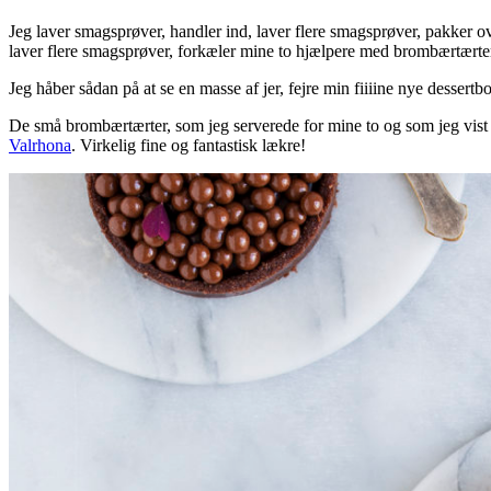
Jeg laver smagsprøver, handler ind, laver flere smagsprøver, pakker o
laver flere smagsprøver, forkæler mine to hjælpere med brombærtærter,
Jeg håber sådan på at se en masse af jer, fejre min fiiiine nye dessert
De små brombærtærter, som jeg serverede for mine to og som jeg vist o
Valrhona
. Virkelig fine og fantastisk lækre!