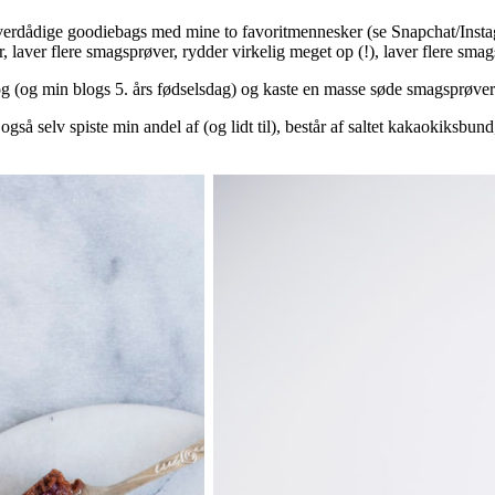
verdådige goodiebags med mine to favoritmennesker (se Snapchat/Instagra
 laver flere smagsprøver, rydder virkelig meget op (!), laver flere sm
bog (og min blogs 5. års fødselsdag) og kaste en masse søde smagsprøver e
gså selv spiste min andel af (og lidt til), består af saltet kakaokiksb