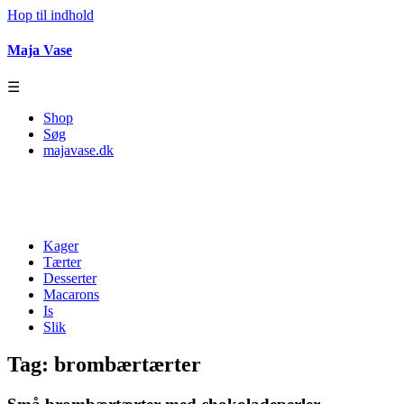
Hop til indhold
Maja Vase
☰
Shop
Søg
majavase.dk
Kager
Tærter
Desserter
Macarons
Is
Slik
Tag:
brombærtærter