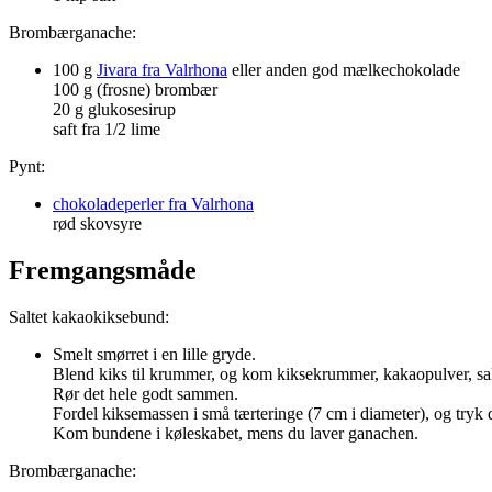
Brombærganache:
100 g
Jivara fra Valrhona
eller anden god mælkechokolade
100 g (frosne) brombær
20 g glukosesirup
saft fra 1/2 lime
Pynt:
chokoladeperler fra Valrhona
rød skovsyre
Fremgangsmåde
Saltet kakaokiksebund:
Smelt smørret i en lille gryde.
Blend kiks til krummer, og kom kiksekrummer, kakaopulver, salt 
Rør det hele godt sammen.
Fordel kiksemassen i små tærteringe (7 cm i diameter), og try
Kom bundene i køleskabet, mens du laver ganachen.
Brombærganache: