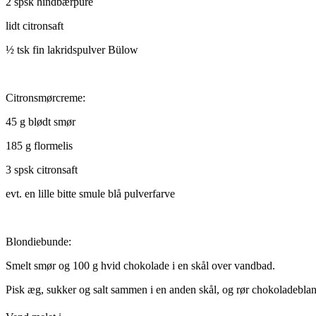
2 spsk hindbærpuré
lidt citronsaft
½ tsk fin lakridspulver Bülow
Citronsmørcreme:
45 g blødt smør
185 g flormelis
3 spsk citronsaft
evt. en lille bitte smule blå pulverfarve
Blondiebunde:
Smelt smør og 100 g hvid chokolade i en skål over vandbad.
Pisk æg, sukker og salt sammen i en anden skål, og rør chokoladeblan