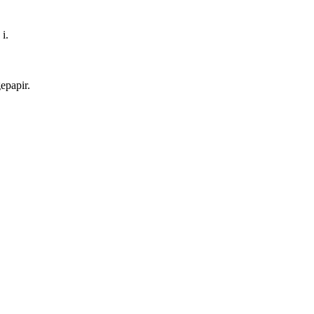
i.
epapir.