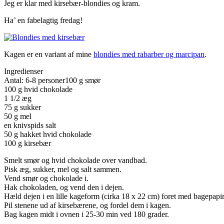
Jeg er klar med kirsebær-blondies og kram.
Ha’ en fabelagtig fredag!
Kagen er en variant af mine
blondies med rabarber og marcipan
.
Ingredienser
Antal: 6-8 personer100 g smør
100 g hvid chokolade
1 1/2 æg
75 g sukker
50 g mel
en knivspids salt
50 g hakket hvid chokolade
100 g kirsebær
Smelt smør og hvid chokolade over vandbad.
Pisk æg, sukker, mel og salt sammen.
Vend smør og chokolade i.
Hak chokoladen, og vend den i dejen.
Hæld dejen i en lille kageform (cirka 18 x 22 cm) foret med bagepapir
Pil stenene ud af kirsebærene, og fordel dem i kagen.
Bag kagen midt i ovnen i 25-30 min ved 180 grader.