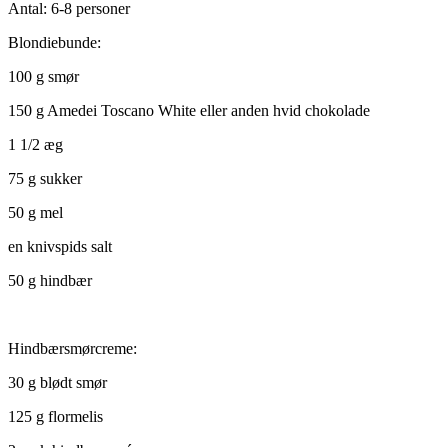
Antal: 6-8 personer
Blondiebunde:
100 g smør
150 g Amedei Toscano White eller anden hvid chokolade
1 1/2 æg
75 g sukker
50 g mel
en knivspids salt
50 g hindbær
Hindbærsmørcreme:
30 g blødt smør
125 g flormelis