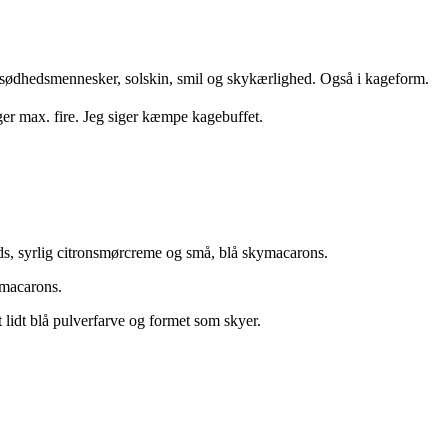
 sødhedsmennesker, solskin, smil og skykærlighed. Også i kageform.
ger max. fire. Jeg siger kæmpe kagebuffet.
ds, syrlig citronsmørcreme og små, blå skymacarons.
ymacarons.
at lidt blå pulverfarve og formet som skyer.