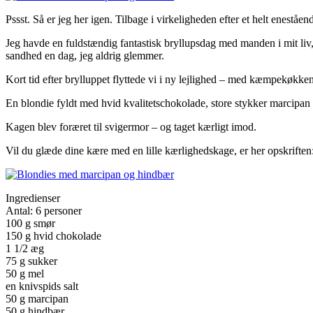
Pssst. Så er jeg her igen. Tilbage i virkeligheden efter et helt eneståen
Jeg havde en fuldstændig fantastisk bryllupsdag med manden i mit liv, 
sandhed en dag, jeg aldrig glemmer.
Kort tid efter brylluppet flyttede vi i ny lejlighed – med kæmpekøkke
En blondie fyldt med hvid kvalitetschokolade, store stykker marcip
Kagen blev foræret til svigermor – og taget kærligt imod.
Vil du glæde dine kære med en lille kærlighedskage, er her opskriften
Ingredienser
Antal: 6 personer
100 g smør
150 g hvid chokolade
1 1/2 æg
75 g sukker
50 g mel
en knivspids salt
50 g marcipan
50 g hindbær