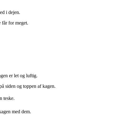
ed i dejen.
 får for meget.
gen er let og luftig.
å siden og toppen af kagen.
en teske.
t kagen med dem.