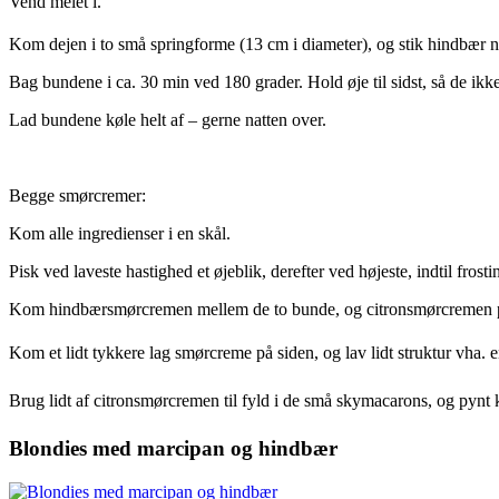
Vend melet i.
Kom dejen i to små springforme (13 cm i diameter), og stik hindbær n
Bag bundene i ca. 30 min ved 180 grader. Hold øje til sidst, så de ikke
Lad bundene køle helt af – gerne natten over.
Begge smørcremer:
Kom alle ingredienser i en skål.
Pisk ved laveste hastighed et øjeblik, derefter ved højeste, indtil frostin
Kom hindbærsmørcremen mellem de to bunde, og citronsmørcremen p
Kom et lidt tykkere lag smørcreme p
å siden, og lav lidt struktur vha. 
Brug lidt af citronsmørcremen til fyld i de små skymacarons, og pyn
Blondies med marcipan og hindbær