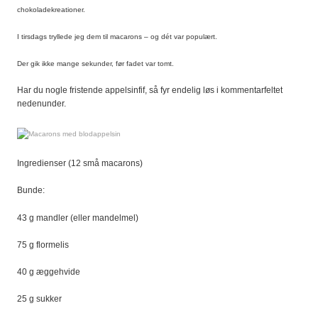
chokoladekreationer.
I tirsdags tryllede jeg dem til macarons – og dét var populært.
Der gik ikke mange sekunder, før fadet var tomt.
Har du nogle fristende appelsinfif, så fyr endelig løs i kommentarfeltet
nedenunder.
Ingredienser (12 små macarons)
Bunde:
43 g mandler (eller mandelmel)
75 g flormelis
40 g æggehvide
25 g sukker