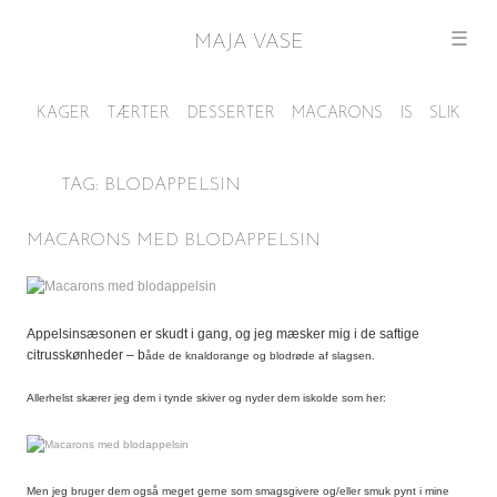
☰
MAJA VASE
TAG:
BLODAPPELSIN
MACARONS MED BLODAPPELSIN
Appelsinsæsonen er skudt i gang, og jeg mæsker mig i de saftige
citrusskønheder – b
åde de knaldorange og blodrøde af slagsen.
Allerhelst skærer jeg dem i tynde skiver og nyder dem iskolde som her:
Men jeg bruger dem også meget gerne som smagsgivere og/eller smuk pynt i mine