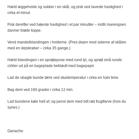
Hæld æggehvide og sukker i en skål, og pisk ved laveste hastighed i
cirka et minut.
Pisk derefter ved højeste hastighed i et par minutter – indtil marengsen
danner bløde toppe.
Vend mandelblandingen i hviderne. (Pres dejen mod siderne af skålen
med en dejskraber – cirka 35 gange.)
Hæld blandingen i en sprøjtepose med rund tyl, og sprøjt små runde
cirkler ud på en bageplade beklædt med bagepapir.
Lad de ubagte bunde tørre ved stuetemperatur i cirka en halv time.
Bag dem ved 160 grader i cirka 12 min.
Lad bundene køle helt af, og pensl dem med lidt rød frugtfarve (hvis du
synes.)
Ganache: