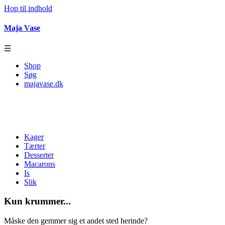
Hop til indhold
Maja Vase
☰
Shop
Søg
majavase.dk
Kager
Tærter
Desserter
Macarons
Is
Slik
Kun krummer...
Måske den gemmer sig et andet sted herinde?