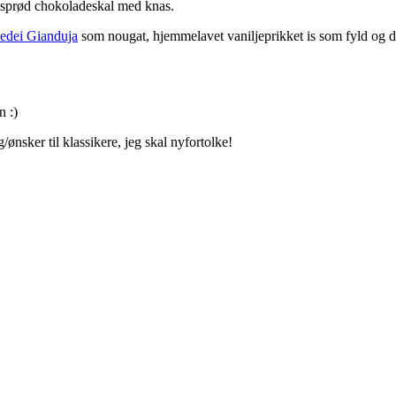
n sprød chokoladeskal med knas.
dei Gianduja
som nougat, hjemmelavet vaniljeprikket is som fyld og 
 :)
ønsker til klassikere, jeg skal nyfortolke!