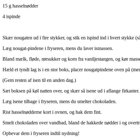
15 g hasselnødder
4 ispinde
Skær nougaten ud i fire stykker, og stik en ispind ind i hvert stykke (
Læg nougat-pindene i fryseren, mens du laver ismassen.
Bland mælk, fløde, rørsukker og korn fra vaniljestangen, og kør mass
Hæld et tyndt lag is i en stor boks, placer nougatpindene oven på (m
(Gem resten af isen til en anden dag.)
Sæt boksen på køl natten over, og skær så isene ud i aflange firkanter.
Læg isene tilbage i fryseren, mens du smelter chokoladen.
Rist hasselnødderne kort i ovnen, og hak dem fint.
Smelt chokoladen over vandbad, bland de hakkede nødder i og overt
Opbevar dem i fryseren indtil nydning!