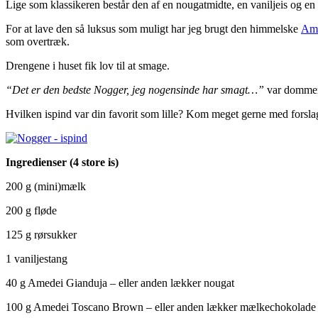
Lige som klassikeren består den af en nougatmidte, en vaniljeis og e
For at lave den så luksus som muligt har jeg brugt den himmelske
Ame
som overtræk.
Drengene i huset fik lov til at smage.
“Det er den bedste Nogger, jeg nogensinde har smagt…”
var dommen
Hvilken ispind var din favorit som lille? Kom meget gerne med forslag/
Ingredienser (4 store is)
200 g (mini)mælk
200 g fløde
125 g rørsukker
1 vaniljestang
40 g Amedei Gianduja – eller anden lækker nougat
100 g Amedei Toscano Brown – eller anden lækker mælkechokolade