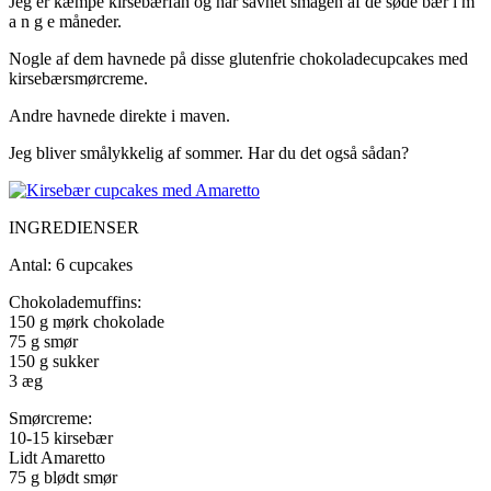
Jeg er kæmpe kirsebærfan og har savnet smagen af de søde bær i m
a n g e måneder.
Nogle af dem havnede på disse glutenfrie chokoladecupcakes med
kirsebærsmørcreme.
Andre havnede direkte i maven.
Jeg bliver smålykkelig af sommer. Har du det også sådan?
INGREDIENSER
Antal: 6 cupcakes
Chokolademuffins:
150 g mørk chokolade
75 g smør
150 g sukker
3 æg
Smørcreme:
10-15 kirsebær
Lidt Amaretto
75 g blødt smør