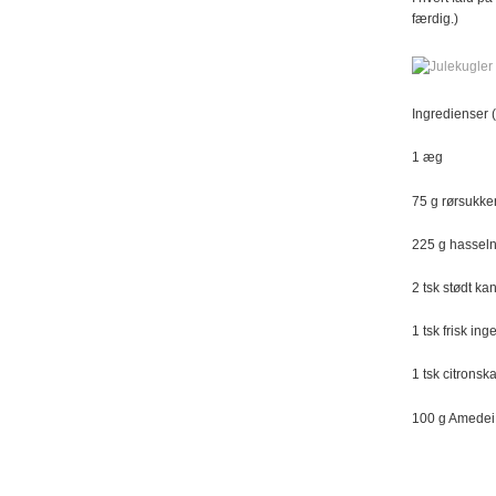
færdig.)
Ingredienser (
1 æg
75 g rørsukke
225 g hassel
2 tsk stødt ka
1 tsk frisk ing
1 tsk citronska
100 g Amedei 