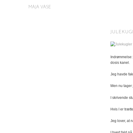
MAJA VASE
JULEKUG
Indrømmelse: 
dosis kanel.
Jeg havde fakt
Men nu tager 
I skrivende s
Hvis I er træt
Jeg lover, at 
I hvert fald på