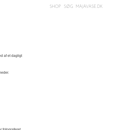
SHOP
SØG
MAJAVASE.DK
d af et dagligt
neder.
r fotograferet