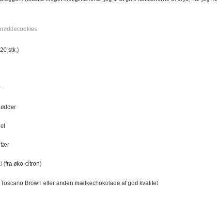
20 stk.)
r
nødder
nel
efær
l (fra øko-citron)
Toscano Brown eller anden mælkechokolade af god kvalitet