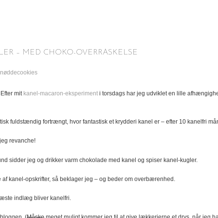
LER – MED CHOKO-OVERRASKELSE
Efter mit
kanel-macaron-eksperiment
i torsdags har jeg udviklet en lille afhængighe
isk fuldstændig fortrængt, hvor fantastisk et krydderi kanel er – efter 10 kanelfri må
jeg revanche!
tund sidder jeg og drikker varm chokolade med kanel og spiser kanel-kugler.
te af kanel-opskrifter, så beklager jeg – og beder om overbærenhed.
næste indlæg bliver kanelfri.
 bloggen. (
Måske
meget muligt kommer jeg til at give lækkerierne et drys, når jeg ha