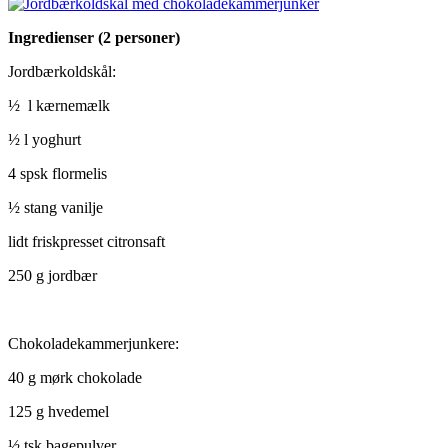
Ingredienser (2 personer)
Jordbærkoldskål:
½ l kærnemælk
½ l yoghurt
4 spsk flormelis
½ stang vanilje
lidt friskpresset citronsaft
250 g jordbær
Chokoladekammerjunkere:
40 g mørk chokolade
125 g hvedemel
½ tsk bagepulver