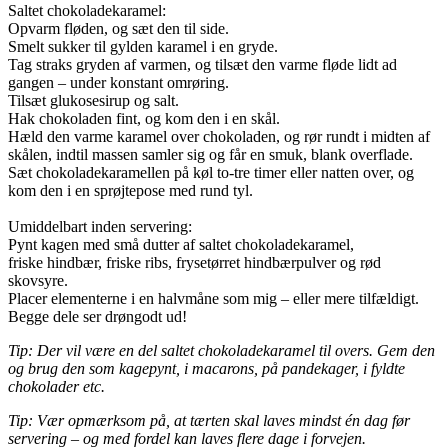
Saltet chokoladekaramel:
Opvarm fløden, og sæt den til side.
Smelt sukker til gylden karamel i en gryde.
Tag straks gryden af varmen, og tilsæt den varme fløde lidt ad
gangen – under konstant omrøring.
Tilsæt glukosesirup og salt.
Hak chokoladen fint, og kom den i en skål.
Hæld den varme karamel over chokoladen, og rør rundt i midten af
skålen, indtil massen samler sig og får en smuk, blank overflade.
Sæt chokoladekaramellen på køl to-tre timer eller natten over, og
kom den i en sprøjtepose med rund tyl.
Umiddelbart inden servering:
Pynt kagen med små dutter af saltet chokoladekaramel,
friske hindbær, friske ribs, frysetørret hindbærpulver og rød
skovsyre.
Placer elementerne i en halvmåne som mig – eller mere tilfældigt.
Begge dele ser drøngodt ud!
Tip: Der vil være en del saltet chokoladekaramel til overs. Gem den
og brug den som kagepynt, i macarons, på pandekager, i fyldte
chokolader etc.
Tip: Vær opmærksom på, at tærten skal laves mindst én dag før
servering – og med fordel kan laves flere dage i forvejen.