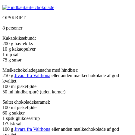
OPSKRIFT
8 personer
Kakaokiksebund:
200 g havrekiks
10 g kakaopulver
1 nip salt
75 g smør
Mælkechokoladeganache med hindbær:
250 g
Jivara fra Valrhona
eller anden mælkechokolade af god
kvalitet
100 ml piskefløde
50 ml hindbærpuré (uden kerner)
Saltet chokoladekaramel:
100 ml piskefløde
60 g sukker
1 spsk glukosesirup
1/3 tsk salt
100 g
Jivara fra Valrhona
eller anden mælkechokolade af god
kvalitet