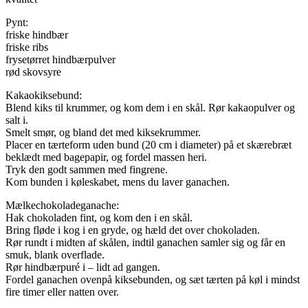
Pynt:
friske hindbær
friske ribs
frysetørret hindbærpulver
rød skovsyre
Kakaokiksebund:
Blend kiks til krummer, og kom dem i en skål. Rør kakaopulver og
salt i.
Smelt smør, og bland det med kiksekrummer.
Placer en tærteform uden bund (20 cm i diameter) på et skærebræt
beklædt med bagepapir, og fordel massen heri.
Tryk den godt sammen med fingrene.
Kom bunden i køleskabet, mens du laver ganachen.
Mælkechokoladeganache:
Hak chokoladen fint, og kom den i en skål.
Bring fløde i kog i en gryde, og hæld det over chokoladen.
Rør rundt i midten af skålen, indtil ganachen samler sig og får en
smuk, blank overflade.
Rør hindbærpuré i – lidt ad gangen.
Fordel ganachen ovenpå kiksebunden, og sæt tærten på køl i mindst
fire timer eller natten over.