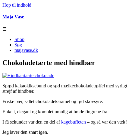
Hop til indhold
Maja Vase
☰
Shop
Søg
majavase.dk
Chokoladetærte med hindbær
Sprød kakaokiksebund og sød mælkechokoladetrøffel med syrligt
strejf af hindbær.
Friske bær, saltet chokoladekaramel og rød skovsyre.
Enkelt, elegant og komplet umulig at holde fingrene fra.
I få sekunder var den en del af
kagebuffeten
– og så var den væk!
Jeg laver den snart igen.