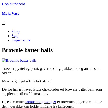
Hop til indhold
Maja Vase
☰
Shop
Søg
majavase.dk
Brownie batter balls
Træet er pyntet og parat, gaverne sirligt pakket ind og anden sat i
ovnen.
Men.. ingen jul uden chokolade!
Derfor har jeg lavet fyldte chokolader og brownie batter balls som
supplement til ris à l’amanden.
Ligesom mine
cookie dough-kugler
er brownie-kuglerne et hit for
dem, der ikke kan holde fingrene fra kagedejen.