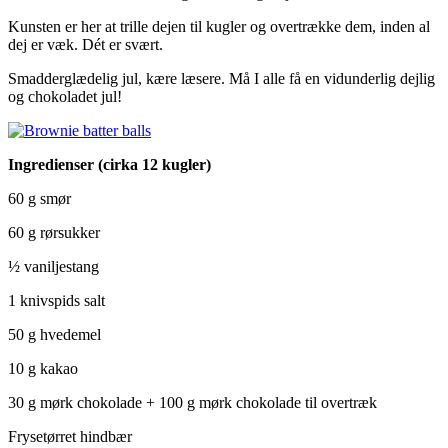
Kunsten er her at trille dejen til kugler og overtrække dem, inden al
dej er væk. Dét er svært.
Smadderglædelig jul, kære læsere. Må I alle få en vidunderlig dejlig
og chokoladet jul!
Ingredienser (cirka 12 kugler)
60 g smør
60 g rørsukker
½ vaniljestang
1 knivspids salt
50 g hvedemel
10 g kakao
30 g mørk chokolade + 100 g mørk chokolade til overtræk
Frysetørret hindbær