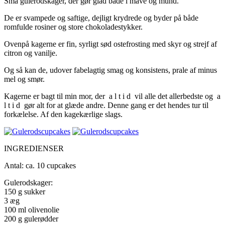
Små gulerodskager, der gør glad både i mave og mund.
De er svampede og saftige, dejligt krydrede og byder på både
romfulde rosiner og store chokoladestykker.
Ovenpå kagerne er fin, syrligt sød ostefrosting med skyr og strejf af
citron og vanilje.
Og så kan de, udover fabelagtig smag og konsistens, prale af minus
mel og smør.
Kagerne er bagt til min mor, der a l t i d vil alle det allerbedste og a
l t i d gør alt for at glæde andre. Denne gang er det hendes tur til
forkælelse. Af den kagekærlige slags.
INGREDIENSER
Antal: ca. 10 cupcakes
Gulerodskager:
150 g sukker
3 æg
100 ml olivenolie
200 g gulerødder