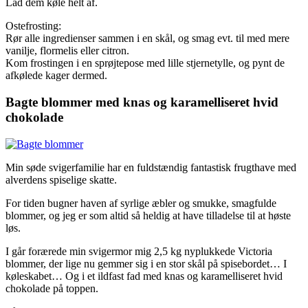
Lad dem køle helt af.
Ostefrosting:
Rør alle ingredienser sammen i en skål, og smag evt. til med mere
vanilje, flormelis eller citron.
Kom frostingen i en sprøjtepose med lille stjernetylle, og pynt de
afkølede kager dermed.
Bagte blommer med knas og karamelliseret hvid
chokolade
Min søde svigerfamilie har en fuldstændig fantastisk frugthave med
alverdens spiselige skatte.
For tiden bugner haven af syrlige æbler og smukke, smagfulde
blommer, og jeg er som altid så heldig at have tilladelse til at høste
løs.
I går forærede min svigermor mig 2,5 kg nyplukkede Victoria
blommer, der lige nu gemmer sig i en stor skål på spisebordet… I
køleskabet… Og i et ildfast fad med knas og karamelliseret hvid
chokolade på toppen.