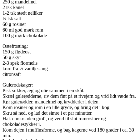
250 g mandelmel
2 tsk kanel
1-2 tsk stødt nelliker
½ tsk salt
60 g rosiner
60 ml god mørk rom
100 g mørk chokolade
Ostefrosting:
150 g flødeost
50 g skyr
2-3 spsk flormelis
korn fra ½ vaniljestang
citronsaft
Gulerodskager:
Pisk sukker, æg og olie sammen i en skål.
Skræl gulerødderne, riv dem fint på et rivejern og vrid lidt væde fra.
Rør gulerødder, mandelmel og krydderier i dejen.
Kom rosiner og rom i en lille gryde, og bring det i kog.
Skru så ned, og lad det simre i et par minutter.
Hak chokoladen groft, og vend til slut romrosiner og
chokoladestykker i.
Kom dejen i muffinsforme, og bag kagerne ved 180 grader i ca. 30
min.