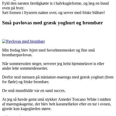
Fyld den næsten færdigkørte is i halvkugleforme, og læg en bund
oven på hver.
Sæt formen i fryseren natten over, og server med friske blåbær!
Små pavlovas med græsk yoghurt og brombær
Min fredag blev fejret med favoritmennesker og fine små
brombærpavlovas.
Når sommersolen steger, serverer jeg helst hjemmelavet is eller
andre lette sommerdesserter.
Derfor stod menuen på miniature-marengs med græsk yoghurt (frem
for fløde) og friske brombær.
De små mundfulde var en sand succes.
At jeg så havde gemt små stykker Amedei Toscano White i midten
af marengskagerne, der blev helt karamellækre efter en tur i ovnen,
gjorde kun kageglæden større.