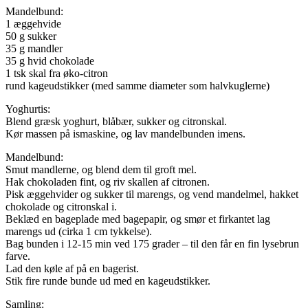
Mandelbund:
1 æggehvide
50 g sukker
35 g mandler
35 g hvid chokolade
1 tsk skal fra øko-citron
rund kageudstikker (med samme diameter som halvkuglerne)
Yoghurtis:
Blend græsk yoghurt, blåbær, sukker og citronskal.
Kør massen på ismaskine, og lav mandelbunden imens.
Mandelbund:
Smut mandlerne, og blend dem til groft mel.
Hak chokoladen fint, og riv skallen af citronen.
Pisk æggehvider og sukker til marengs, og vend mandelmel, hakket
chokolade og citronskal i.
Beklæd en bageplade med bagepapir, og smør et firkantet lag
marengs ud (cirka 1 cm tykkelse).
Bag bunden i 12-15 min ved 175 grader – til den får en fin lysebrun
farve.
Lad den køle af på en bagerist.
Stik fire runde bunde ud med en kageudstikker.
Samling: