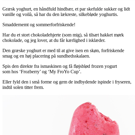
Græsk yoghurt, en håndfuld hindbær, et par skefulde sukker og lidt
vanille og voilà, så har du den lækreste, silkebløde yoghurtis.
Smaddernemt og sommerforfriskende!
Har du et stort chokoladehjerte (som mig), så tilsæt hakket mørk
chokolade, og jeg lover, at du får kærlighed i isklæder.
Den græske yoghurt er med til at give isen en skøn, forfriskende
smag og en høj placering på sundhedsskalaen.
Spis den direkte fra ismaskinen og få fløjsblød frozen yogurt
som hos ‘Frozberry’ og ‘My FroYo Cup’.
Eller fyld den i små forme og gem de indbydende ispinde i fryseren,
indtil solen titter frem.