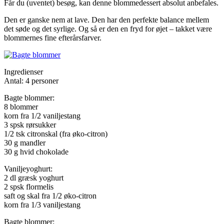
Får du (uventet) besøg, kan denne blommedessert absolut anbefales.
Den er ganske nem at lave. Den har den perfekte balance mellem
det søde og det syrlige. Og så er den en fryd for øjet – takket være
blommernes fine efterårsfarver.
Ingredienser
Antal: 4 personer
Bagte blommer:
8 blommer
korn fra 1/2 vaniljestang
3 spsk rørsukker
1/2 tsk citronskal (fra øko-citron)
30 g mandler
30 g hvid chokolade
Vaniljeyoghurt:
2 dl græsk yoghurt
2 spsk flormelis
saft og skal fra 1/2 øko-citron
korn fra 1/3 vaniljestang
Bagte blommer: