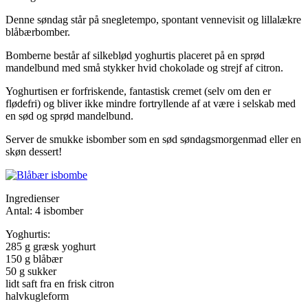
Denne søndag står på snegletempo, spontant vennevisit og lillalækre
blåbærbomber.
Bomberne består af silkeblød yoghurtis placeret på en sprød
mandelbund med små stykker hvid chokolade og strejf af citron.
Yoghurtisen er forfriskende, fantastisk cremet (selv om den er
flødefri) og bliver ikke mindre fortryllende af at være i selskab med
en sød og sprød mandelbund.
Server de smukke isbomber som en sød søndagsmorgenmad eller en
skøn dessert!
Ingredienser
Antal: 4 isbomber
Yoghurtis:
285 g græsk yoghurt
150 g blåbær
50 g sukker
lidt saft fra en frisk citron
halvkugleform