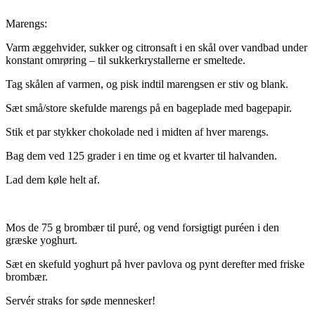
Marengs:
Varm æggehvider, sukker og citronsaft i en skål over vandbad under
konstant omrøring – til sukkerkrystallerne er smeltede.
Tag skålen af varmen, og pisk indtil marengsen er stiv og blank.
Sæt små/store skefulde marengs på en bageplade med bagepapir.
Stik et par stykker chokolade ned i midten af hver marengs.
Bag dem ved 125 grader i en time og et kvarter til halvanden.
Lad dem køle helt af.
Mos de 75 g brombær til puré, og vend forsigtigt puréen i den
græske yoghurt.
Sæt en skefuld yoghurt på hver pavlova og pynt derefter med friske
brombær.
Servér straks for søde mennesker!